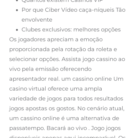
Por que Ciber Vídeo caça-níqueis Tão
envolvente
Clubes exclusivos: melhores opções
Os jogadores apreciam a emoção
proporcionada pela rotação da roleta e
selecionar opções. Assista jogo cassino ao
vivo pela emissão oferecendo
apresentador real. um cassino online Um
casino virtual oferece uma ampla
variedade de jogos para todos resultados
jogos apostas os gostos. No cenário atual,
um cassino online é uma alternativa de
passatempo. Bacará ao vivo . Jogo jogos
disponíveis apenas aqui incomparável. Os