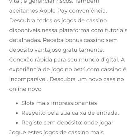
vital, e gerenciar riscos. Também
aceitamos Apple Pay conveniência.
Descubra todos os jogos de cassino
disponíveis nessa plataforma com tutoriais
detalhadas. Receba bonus cassino sem
depósito vantajoso gratuitamente.
Conexão rápida para seu mundo digital. A
experiência de jogo no bet4.com cassino é
incomparável. Descubra um novo cassino
online novo
Slots mais impressionantes
Respeito pela sua caixa de entrada.
Registo sem depósito: onde jogar
Jogue estes jogos de cassino mais