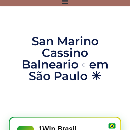
San Marino
Cassino
Balneario ◦ em
São Paulo ☀
1Win Brasil