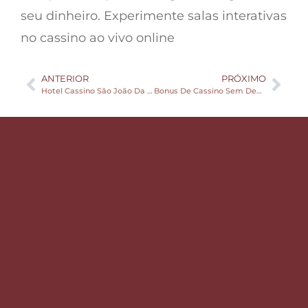
seu dinheiro. Experimente salas interativas
no cassino ao vivo online
ANTERIOR
PRÓXIMO
Hotel Cassino São João Da Barra ✈ em Manaus
Bonus De Cassino Sem Depósito Casa Das Gemeas Cassino Rs em São Paulo ♦