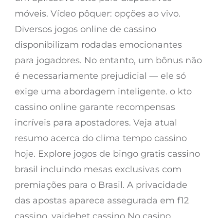
móveis. Vídeo pôquer: opções ao vivo.
Diversos jogos online de cassino
disponibilizam rodadas emocionantes
para jogadores. No entanto, um bônus não
é necessariamente prejudicial — ele só
exige uma abordagem inteligente. o kto
cassino online garante recompensas
incríveis para apostadores. Veja atual
resumo acerca do clima tempo cassino
hoje. Explore jogos de bingo gratis cassino
brasil incluindo mesas exclusivas com
premiações para o Brasil. A privacidade
das apostas aparece assegurada em f12
cassino. vaidebet cassino No casino