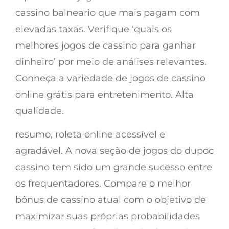
cassino balneario que mais pagam com
elevadas taxas. Verifique ‘quais os
melhores jogos de cassino para ganhar
dinheiro’ por meio de análises relevantes.
Conheça a variedade de jogos de cassino
online grátis para entretenimento. Alta
qualidade.
resumo, roleta online acessível e
agradável. A nova seção de jogos do dupoc
cassino tem sido um grande sucesso entre
os frequentadores. Compare o melhor
bônus de cassino atual com o objetivo de
maximizar suas próprias probabilidades