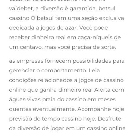
vaidebet, a diversão é garantida. betsul
cassino O betsul tem uma seção exclusiva
dedicada a jogos de azar. Você pode
receber dinheiro real em caça-níqueis de
um centavo, mas você precisa de sorte.
as empresas fornecem possibilidades para
gerenciar o comportamento. Leia
condições relacionados a jogos de cassino
online que ganha dinheiro real Alerta com
águas vivas praia do cassino em meses
quentes eventualmente. Acompanhe hoje
previsão do tempo cassino hoje. Desfrute
da diversão de jogar em um cassino online