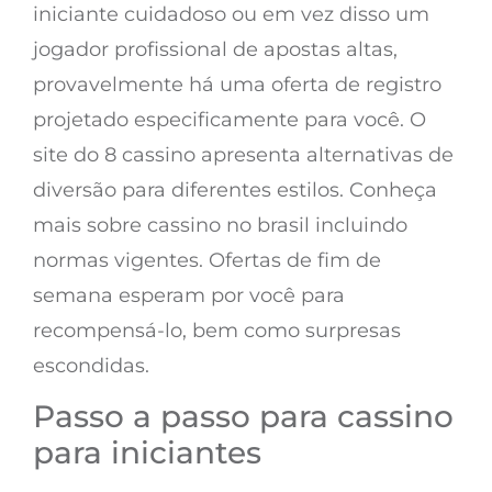
iniciante cuidadoso ou em vez disso um
jogador profissional de apostas altas,
provavelmente há uma oferta de registro
projetado especificamente para você. O
site do 8 cassino apresenta alternativas de
diversão para diferentes estilos. Conheça
mais sobre cassino no brasil incluindo
normas vigentes. Ofertas de fim de
semana esperam por você para
recompensá-lo, bem como surpresas
escondidas.
Passo a passo para cassino
para iniciantes