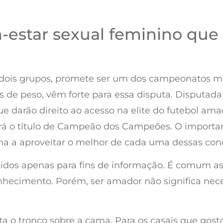
m-estar sexual feminino qu
m dois grupos, promete ser um dos campeonatos m
de peso, vêm forte para essa disputa. Disputada 
ue darão direito ao acesso na elite do futebol a
alerá o título de Campeão dos Campeões. O import
orma a aproveitar o melhor de cada uma dessas con
cidos apenas para fins de informação. É comum 
onhecimento. Porém, ser amador não significa nec
ta o tronco sobre a cama. Para os casais que go