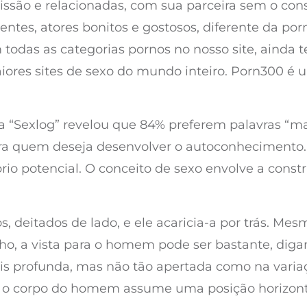
missão e relacionadas, com sua parceira sem o con
tes, atores bonitos e gostosos, diferente da porn
odas as categorias pornos no nosso site, ainda 
aiores sites de sexo do mundo inteiro. Porn300 é 
a “Sexlog” revelou que 84% preferem palavras “ma
ra quem deseja desenvolver o autoconhecimento.
rio potencial. O conceito de sexo envolve a const
 deitados de lado, e ele acaricia-a por trás. Me
ho, a vista para o homem pode ser bastante, diga
is profunda, mas não tão apertada como na varia
s o corpo do homem assume uma posição horizonta