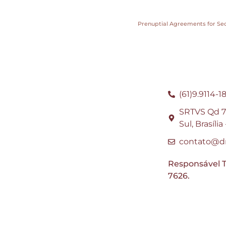
Prenuptial Agreements for Sec
(61)9.9114-1
SRTVS Qd 70
Sul, Brasíli
contato@dr
Responsável T
7626.