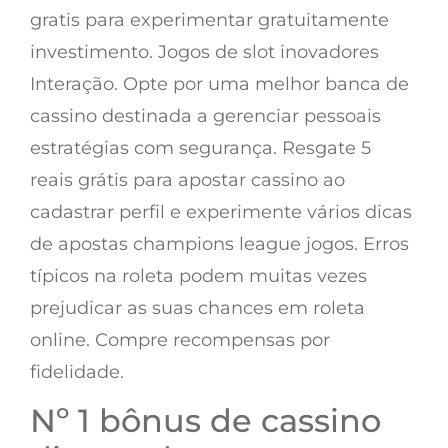
gratis para experimentar gratuitamente
investimento. Jogos de slot inovadores
Interação. Opte por uma melhor banca de
cassino destinada a gerenciar pessoais
estratégias com segurança. Resgate 5
reais grátis para apostar cassino ao
cadastrar perfil e experimente vários dicas
de apostas champions league jogos. Erros
típicos na roleta podem muitas vezes
prejudicar as suas chances em roleta
online. Compre recompensas por
fidelidade.
Nº 1 bônus de cassino