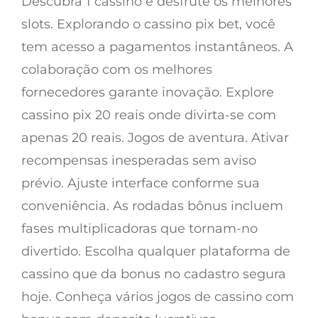
Descubra 1 cassino e desfrute os melhores
slots. Explorando o cassino pix bet, você
tem acesso a pagamentos instantâneos. A
colaboração com os melhores
fornecedores garante inovação. Explore
cassino pix 20 reais onde divirta-se com
apenas 20 reais. Jogos de aventura. Ativar
recompensas inesperadas sem aviso
prévio. Ajuste interface conforme sua
conveniência. As rodadas bônus incluem
fases multiplicadoras que tornam-no
divertido. Escolha qualquer plataforma de
cassino que da bonus no cadastro segura
hoje. Conheça vários jogos de cassino com