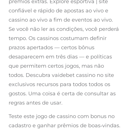
prêmios extras. Explore esportiva | site
confiável e rápido de apostas ao vivo e
cassino ao vivo a fim de eventos ao vivo.
Se você não ler as condições, você perderá
tempo. Os cassinos costumam definir
prazos apertados — certos bônus
desaparecem em três dias — e políticas
que permitem certos jogos, mas não
todos. Descubra vaidebet cassino no site
exclusivos recursos para todos todos os
gostos. Uma coisa é certa de consultar as
regras antes de usar.
Teste este jogo de cassino com bonus no
cadastro e ganhar prêmios de boas‑vindas.