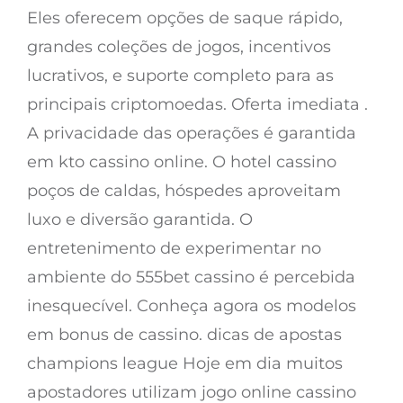
Eles oferecem opções de saque rápido,
grandes coleções de jogos, incentivos
lucrativos, e suporte completo para as
principais criptomoedas. Oferta imediata .
A privacidade das operações é garantida
em kto cassino online. O hotel cassino
poços de caldas, hóspedes aproveitam
luxo e diversão garantida. O
entretenimento de experimentar no
ambiente do 555bet cassino é percebida
inesquecível. Conheça agora os modelos
em bonus de cassino. dicas de apostas
champions league Hoje em dia muitos
apostadores utilizam jogo online cassino