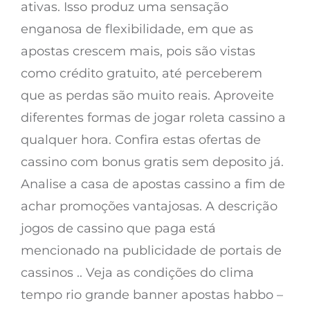
ativas. Isso produz uma sensação
enganosa de flexibilidade, em que as
apostas crescem mais, pois são vistas
como crédito gratuito, até perceberem
que as perdas são muito reais. Aproveite
diferentes formas de jogar roleta cassino a
qualquer hora. Confira estas ofertas de
cassino com bonus gratis sem deposito já.
Analise a casa de apostas cassino a fim de
achar promoções vantajosas. A descrição
jogos de cassino que paga está
mencionado na publicidade de portais de
cassinos .. Veja as condições do clima
tempo rio grande banner apostas habbo –