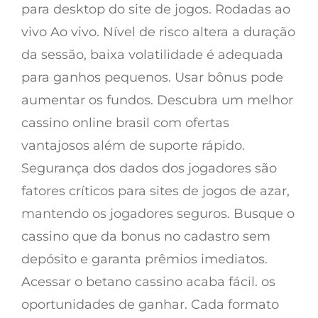
para desktop do site de jogos. Rodadas ao
vivo Ao vivo. Nível de risco altera a duração
da sessão, baixa volatilidade é adequada
para ganhos pequenos. Usar bônus pode
aumentar os fundos. Descubra um melhor
cassino online brasil com ofertas
vantajosos além de suporte rápido.
Segurança dos dados dos jogadores são
fatores críticos para sites de jogos de azar,
mantendo os jogadores seguros. Busque o
cassino que da bonus no cadastro sem
depósito e garanta prêmios imediatos.
Acessar o betano cassino acaba fácil. os
oportunidades de ganhar. Cada formato