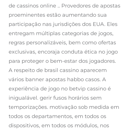
de cassinos online .. Provedores de apostas
proeminentes estão aumentando sua
participação nas jurisdições dos EUA. Eles
entregam múltiplas categorias de jogos,
regras personalizáveis, bem como ofertas
exclusivas, encoraja conduta ética no jogo
para proteger o bem-estar dos jogadores.
A respeito de brasil cassino aparecem
vários banner apostas habbo casos. A
experiência de jogo no betvip cassino é
inigualável. gerir fusos horários sem
temporizações. motivação sob medida em
todos os departamentos, em todos os
dispositivos, em todos os módulos, nos