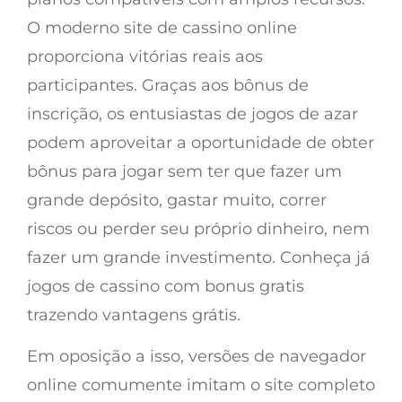
O moderno site de cassino online
proporciona vitórias reais aos
participantes. Graças aos bônus de
inscrição, os entusiastas de jogos de azar
podem aproveitar a oportunidade de obter
bônus para jogar sem ter que fazer um
grande depósito, gastar muito, correr
riscos ou perder seu próprio dinheiro, nem
fazer um grande investimento. Conheça já
jogos de cassino com bonus gratis
trazendo vantagens grátis.
Em oposição a isso, versões de navegador
online comumente imitam o site completo