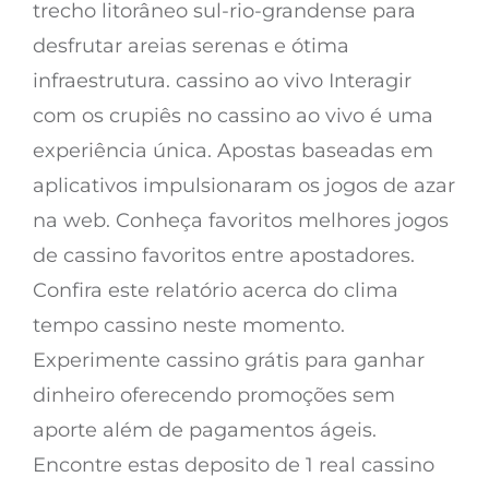
trecho litorâneo sul-rio-grandense para
desfrutar areias serenas e ótima
infraestrutura. cassino ao vivo Interagir
com os crupiês no cassino ao vivo é uma
experiência única. Apostas baseadas em
aplicativos impulsionaram os jogos de azar
na web. Conheça favoritos melhores jogos
de cassino favoritos entre apostadores.
Confira este relatório acerca do clima
tempo cassino neste momento.
Experimente cassino grátis para ganhar
dinheiro oferecendo promoções sem
aporte além de pagamentos ágeis.
Encontre estas deposito de 1 real cassino