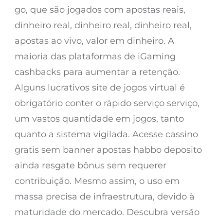
go, que são jogados com apostas reais,
dinheiro real, dinheiro real, dinheiro real,
apostas ao vivo, valor em dinheiro. A
maioria das plataformas de iGaming
cashbacks para aumentar a retenção.
Alguns lucrativos site de jogos virtual é
obrigatório conter o rápido serviço serviço,
um vastos quantidade em jogos, tanto
quanto a sistema vigilada. Acesse cassino
gratis sem banner apostas habbo deposito
ainda resgate bônus sem requerer
contribuição. Mesmo assim, o uso em
massa precisa de infraestrutura, devido à
maturidade do mercado. Descubra versão