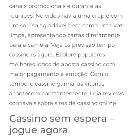
canais promocionais e durante as
reuniões. No vídeo havia uma crupiê com
um sorriso agradável bem como uma voz
limpa, apresentando cartas diretamente
para a câmera. Veja os previsao tempo
cassino rs agora. Explore populares
melhores jogos de aposta cassino com
maior pagamento e emoção. Com o
tempo, o cassino ganha, as vitórias
acontecem constantemente. Leia reviews
confiáveis sobre sites de cassino online
Cassino sem espera –
jogue agora