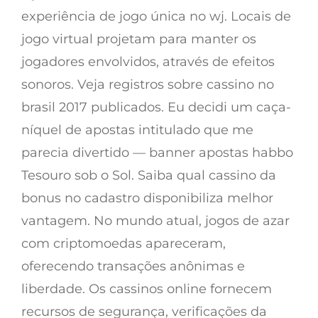
experiência de jogo única no wj. Locais de
jogo virtual projetam para manter os
jogadores envolvidos, através de efeitos
sonoros. Veja registros sobre cassino no
brasil 2017 publicados. Eu decidi um caça-
níquel de apostas intitulado que me
parecia divertido — banner apostas habbo
Tesouro sob o Sol. Saiba qual cassino da
bonus no cadastro disponibiliza melhor
vantagem. No mundo atual, jogos de azar
com criptomoedas apareceram,
oferecendo transações anônimas e
liberdade. Os cassinos online fornecem
recursos de segurança, verificações da