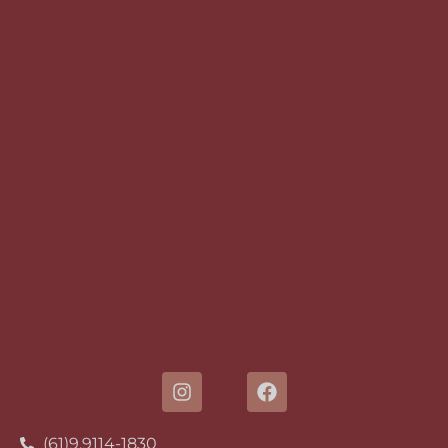
(61)9.9114-1830