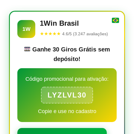
1Win Brasil
1W
★★★★★
4.6/5 (3.247 avaliações)
Ganhe 30 Giros Grátis sem
depósito!
Código promocional para ativação:
LYZLVL30
Copie e use no cadastro