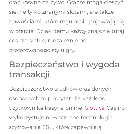
oraz kasyno na żywo. Gracze mogą cieszyć
się nie tylko znanymi slotami, ale także
nowościami, które regularnie pojawiają się
w ofercie. Dzięki temu każdy znajdzie tutaj
coś dla siebie, niezależnie od
preferowanego stylu gry.
Bezpieczeństwo i wygoda
transakcji
Bezpieczeństwo środków oraz danych
osobowych to priorytet dla każdego
użytkownika kasyna online.
Slottica
Casino
wykorzystuje nowoczesne technologie
szyfrowania SSL, które zapewniają