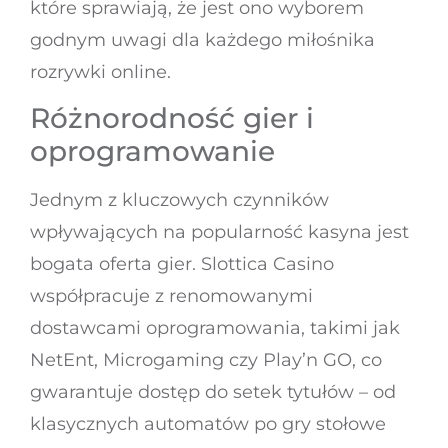
które sprawiają, że jest ono wyborem
godnym uwagi dla każdego miłośnika
rozrywki online.
Różnorodność gier i
oprogramowanie
Jednym z kluczowych czynników
wpływających na popularność kasyna jest
bogata oferta gier. Slottica Casino
współpracuje z renomowanymi
dostawcami oprogramowania, takimi jak
NetEnt, Microgaming czy Play’n GO, co
gwarantuje dostęp do setek tytułów – od
klasycznych automatów po gry stołowe