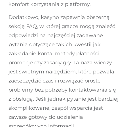
komfort korzystania z platformy.
Dodatkowo, kasyno zapewnia obszerną
sekcję FAQ, w której gracze mogą znaleźć
odpowiedzi na najczęściej zadawane
pytania dotyczące takich kwestii jak
zakładanie konta, metody płatności,
promocje czy zasady gry. Ta baza wiedzy
jest świetnym narzędziem, które pozwala
zaoszczędzić czas i rozwiązać proste
problemy bez potrzeby kontaktowania się
z obsługą. Jeśli jednak pytanie jest bardziej
skomplikowane, zespół wsparcia jest
zawsze gotowy do udzielenia
szczegółowych informacji.