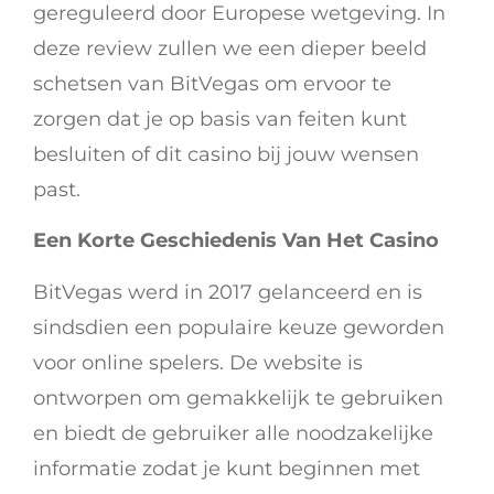
gereguleerd door Europese wetgeving. In
deze review zullen we een dieper beeld
schetsen van BitVegas om ervoor te
zorgen dat je op basis van feiten kunt
besluiten of dit casino bij jouw wensen
past.
Een Korte Geschiedenis Van Het Casino
BitVegas werd in 2017 gelanceerd en is
sindsdien een populaire keuze geworden
voor online spelers. De website is
ontworpen om gemakkelijk te gebruiken
en biedt de gebruiker alle noodzakelijke
informatie zodat je kunt beginnen met