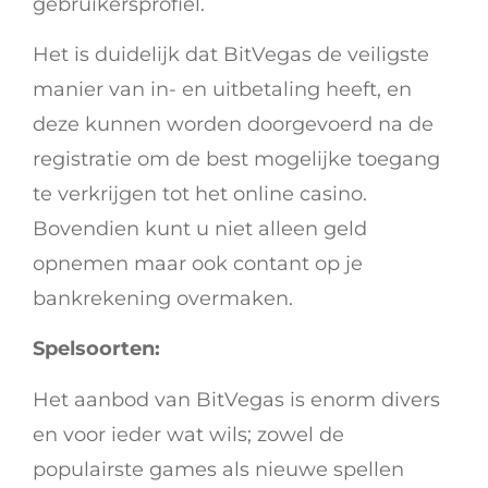
gebruikersprofiel.
Het is duidelijk dat BitVegas de veiligste
manier van in- en uitbetaling heeft, en
deze kunnen worden doorgevoerd na de
registratie om de best mogelijke toegang
te verkrijgen tot het online casino.
Bovendien kunt u niet alleen geld
opnemen maar ook contant op je
bankrekening overmaken.
Spelsoorten:
Het aanbod van BitVegas is enorm divers
en voor ieder wat wils; zowel de
populairste games als nieuwe spellen