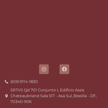
(61)9.9114-1830
SRTVS Qd 701 Conjunto L Edifício Assis
Chateaubriand Sala 517 - Asa Sul, Brasília - DF,
70340-906