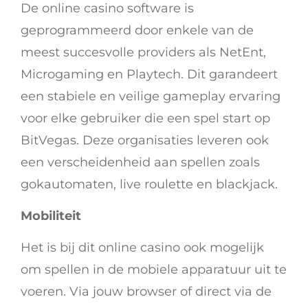
De online casino software is
geprogrammeerd door enkele van de
meest succesvolle providers als NetEnt,
Microgaming en Playtech. Dit garandeert
een stabiele en veilige gameplay ervaring
voor elke gebruiker die een spel start op
BitVegas. Deze organisaties leveren ook
een verscheidenheid aan spellen zoals
gokautomaten, live roulette en blackjack.
Mobiliteit
Het is bij dit online casino ook mogelijk
om spellen in de mobiele apparatuur uit te
voeren. Via jouw browser of direct via de