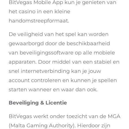
BitVegas Mobile App kun je genieten van
het casino in een kleine
handomstreepformaat.
De veiligheid van het spel kan worden
gewaarborgd door de beschikbaarheid
van beveiligingssoftware op alle mobiele
apparaten. Door middel van een stabiel en
snel internetverbinding kan je jouw
account controleren en kunnen je spellen
starten wanneer en waar dan ook.
Beveiliging & Licentie
BitVegas werkt onder toezicht van de MGA
(Malta Gaming Authority). Hierdoor zijn