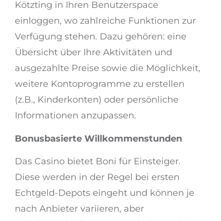
Kötzting in Ihren Benutzerspace
einloggen, wo zahlreiche Funktionen zur
Verfügung stehen. Dazu gehören: eine
Übersicht über Ihre Aktivitäten und
ausgezahlte Preise sowie die Möglichkeit,
weitere Kontoprogramme zu erstellen
(z.B., Kinderkonten) oder persönliche
Informationen anzupassen.
Bonusbasierte Willkommenstunden
Das Casino bietet Boni für Einsteiger.
Diese werden in der Regel bei ersten
Echtgeld-Depots eingeht und können je
nach Anbieter variieren, aber