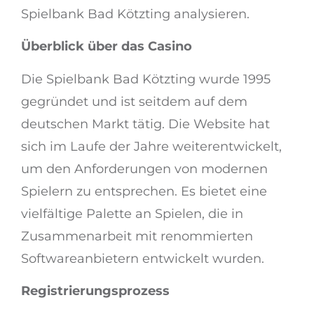
Spielbank Bad Kötzting analysieren.
Überblick über das Casino
Die Spielbank Bad Kötzting wurde 1995
gegründet und ist seitdem auf dem
deutschen Markt tätig. Die Website hat
sich im Laufe der Jahre weiterentwickelt,
um den Anforderungen von modernen
Spielern zu entsprechen. Es bietet eine
vielfältige Palette an Spielen, die in
Zusammenarbeit mit renommierten
Softwareanbietern entwickelt wurden.
Registrierungsprozess