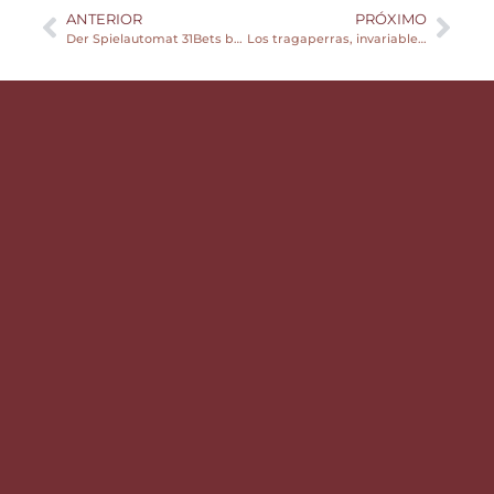
ANTERIOR
PRÓXIMO
Der Spielautomat 31Bets bringt Glück und Abenteuer ins Casino!
Los tragaperras, invariablemente utilizadas, ha hombre una conmocion sobre 2025