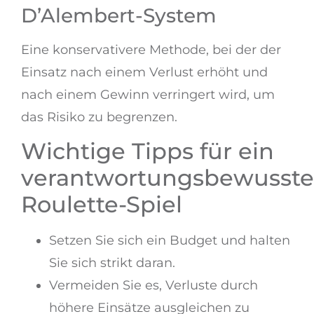
D’Alembert-System
Eine konservativere Methode, bei der der
Einsatz nach einem Verlust erhöht und
nach einem Gewinn verringert wird, um
das Risiko zu begrenzen.
Wichtige Tipps für ein
verantwortungsbewusste
Roulette-Spiel
Setzen Sie sich ein Budget und halten
Sie sich strikt daran.
Vermeiden Sie es, Verluste durch
höhere Einsätze ausgleichen zu