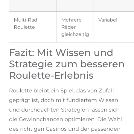
Multi-Rad
Mehrere
Variabel
Roulette
Räder
gleichzeitig
Fazit: Mit Wissen und
Strategie zum besseren
Roulette-Erlebnis
Roulette bleibt ein Spiel, das von Zufall
geprägt ist, doch mit fundiertem Wissen
und durchdachten Strategien lassen sich
die Gewinnchancen optimieren. Die Wahl
des richtigen Casinos und der passenden