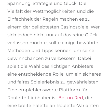
Spannung, Strategie und Glück. Die
Vielfalt der Wettmöglichkeiten und die
Einfachheit der Regeln machen es zu
einem der beliebtesten Casinospiele. Wer
sich jedoch nicht nur auf das reine Glück
verlassen möchte, sollte einige bewährte
Methoden und Tipps kennen, um seine
Gewinnchancen zu verbessern. Dabei
spielt die Wahl des richtigen Anbieters
eine entscheidende Rolle, um ein sicheres
und faires Spielerlebnis zu gewährleisten.
Eine empfehlenswerte Plattform für
Roulette-Liebhaber ist
Bet on Red
, die
eine breite Palette an Roulette-Varianten