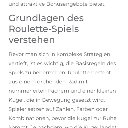
und attraktive Bonusangebote bietet.
Grundlagen des
Roulette-Spiels
verstehen
Bevor man sich in komplexe Strategien
vertieft, ist es wichtig, die Basisregeln des
Spiels zu beherrschen. Roulette besteht
aus einem drehenden Rad mit
nummerierten Fächern und einer kleinen
Kugel, die in Bewegung gesetzt wird.
Spieler setzen auf Zahlen, Farben oder
Kombinationen, bevor die Kugel zur Ruhe
kommt. Je nachdem, wo die Kugel landet,