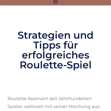
Strategien und
Tipps für
erfolgreiches
Roulette-Spiel
Roulette fasziniert seit Jahrhunderten
Spieler weltweit mit seiner Mischung aus