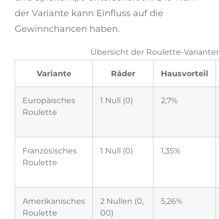
der Variante kann Einfluss auf die
Gewinnchancen haben.
Übersicht der Roulette-Variante
Variante
Räder
Hausvorteil
Europäisches
1 Null (0)
2,7%
Roulette
Französisches
1 Null (0)
1,35%
Roulette
Amerikanisches
2 Nullen (0,
5,26%
Roulette
00)