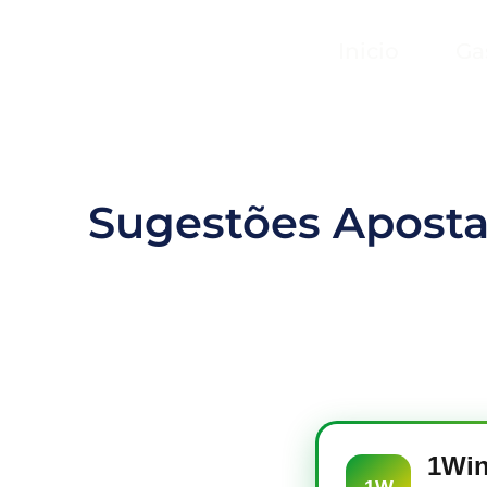
Inicio
Ga
Sugestões Aposta
1Win
1W