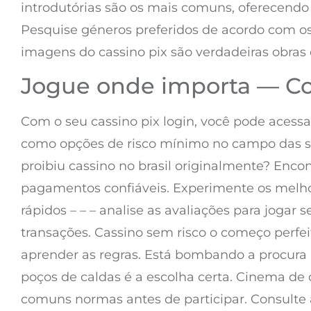
introdutórias são os mais comuns, oferecendo 
Pesquise géneros preferidos de acordo com os 
imagens do cassino pix são verdadeiras obras 
Jogue onde importa — C
Com o seu cassino pix login, você pode acess
como opções de risco mínimo no campo das s
proibiu cassino no brasil originalmente? Enco
pagamentos confiáveis. Experimente os melhor
rápidos – – – analise as avaliações para jogar 
transações. Cassino sem risco o começo perfei
aprender as regras. Está bombando a procura 
poços de caldas é a escolha certa. Cinema de 
comuns normas antes de participar. Consulte 