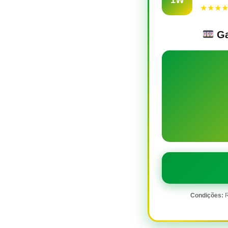
★★★
Ga
Condições:
R