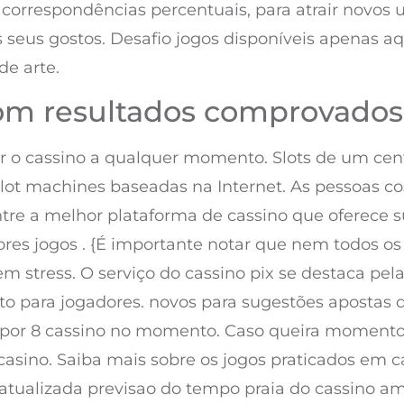
correspondências percentuais, para atrair novos u
seus gostos. Desafio jogos disponíveis apenas aqu
de arte.
om resultados comprovados
ar o cassino a qualquer momento. Slots de um ce
lot machines baseadas na Internet. As pessoas
ntre a melhor plataforma de cassino que oferece 
es jogos . {É importante notar que nem todos os 
sem stress. O serviço do cassino pix se destaca pe
to para jogadores. novos para sugestões apostas 
por 8 cassino no momento. Caso queira momentos 
casino. Saiba mais sobre os jogos praticados em c
atualizada previsao do tempo praia do cassino a