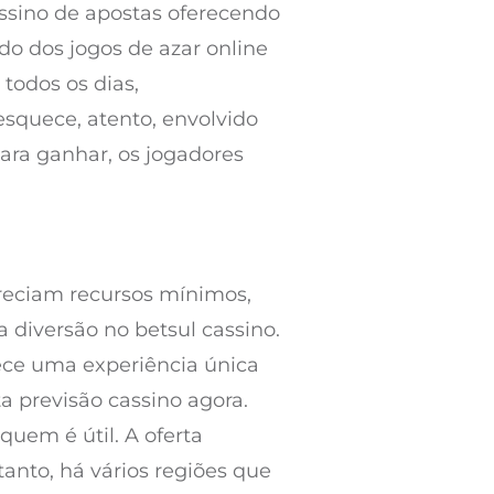
cassino de apostas oferecendo
do dos jogos de azar online
 todos os dias,
squece, atento, envolvido
Para ganhar, os jogadores
ereciam recursos mínimos,
diversão no betsul cassino.
rece uma experiência única
ta previsão cassino agora.
uem é útil. A oferta
anto, há vários regiões que