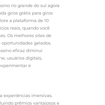
sino rio grande do sul agora
 giros grátis para giros
lore a plataforma de 10
ícios reais, quando você
tes. Os melhores sites de
e oportunidades gelados.
ssino eficaz diminui
, usuários digitais,
 experimentar e
a experiências imersivas.
luindo prêmios vantajosos e