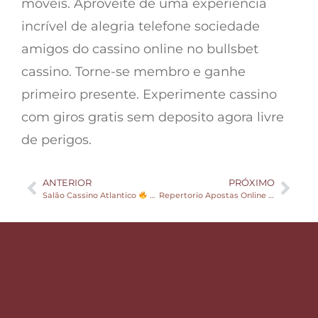
móveis. Aproveite de uma experiência
incrível de alegria telefone sociedade
amigos do cassino online no bullsbet
cassino. Torne-se membro e ganhe
primeiro presente. Experimente cassino
com giros gratis sem deposito agora livre
de perigos.
ANTERIOR
PRÓXIMO
Salão Cassino Atlantico
RJ Brasil ✻
Repertorio Apostas Online
AM
✧