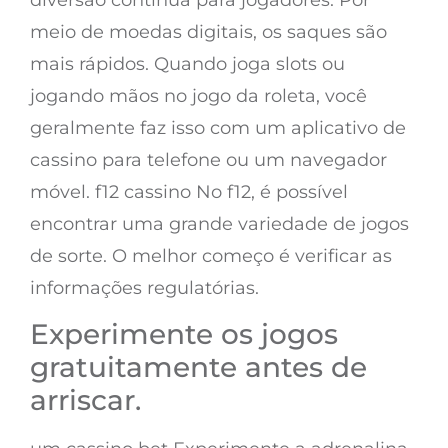
meio de moedas digitais, os saques são
mais rápidos. Quando joga slots ou
jogando mãos no jogo da roleta, você
geralmente faz isso com um aplicativo de
cassino para telefone ou um navegador
móvel. f12 cassino No f12, é possível
encontrar uma grande variedade de jogos
de sorte. O melhor começo é verificar as
informações regulatórias.
Experimente os jogos
gratuitamente antes de
arriscar.