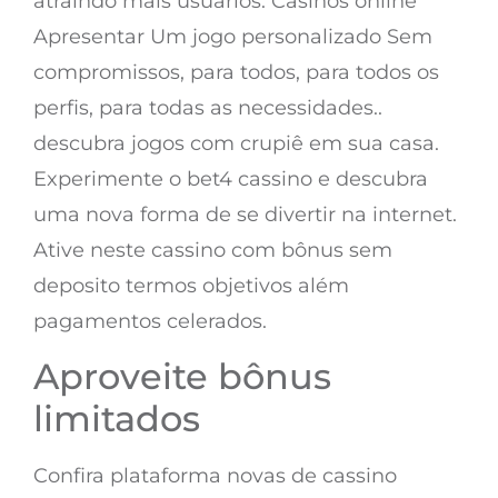
atraindo mais usuários. Casinos online
Apresentar Um jogo personalizado Sem
compromissos, para todos, para todos os
perfis, para todas as necessidades..
descubra jogos com crupiê em sua casa.
Experimente o bet4 cassino e descubra
uma nova forma de se divertir na internet.
Ative neste cassino com bônus sem
deposito termos objetivos além
pagamentos celerados.
Aproveite bônus
limitados
Confira plataforma novas de cassino