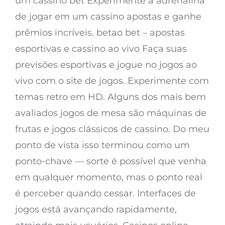
um cassino bet Experimente a adrenalina
de jogar em um cassino apostas e ganhe
prêmios incríveis. betao bet – apostas
esportivas e cassino ao vivo Faça suas
previsões esportivas e jogue no jogos ao
vivo com o site de jogos. Experimente com
temas retro em HD. Alguns dos mais bem
avaliados jogos de mesa são máquinas de
frutas e jogos clássicos de cassino. Do meu
ponto de vista isso terminou como um
ponto-chave — sorte é possível que venha
em qualquer momento, mas o ponto real
é perceber quando cessar. Interfaces de
jogos está avançando rapidamente,