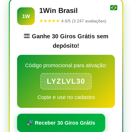
1Win Brasil
1W
★★★★★
4.6/5 (3.247 avaliações)
Ganhe 30 Giros Grátis sem
depósito!
Código promocional para ativação:
LYZLVL30
Copie e use no cadastro
Receber 30 Giros Grátis