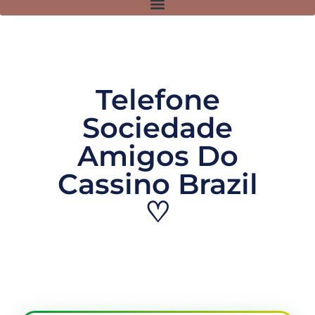
Telefone
Sociedade
Amigos Do
Cassino Brazil
♡