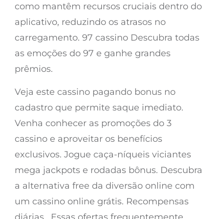
como mantêm recursos cruciais dentro do
aplicativo, reduzindo os atrasos no
carregamento. 97 cassino Descubra todas
as emoções do 97 e ganhe grandes
prêmios.
Veja este cassino pagando bonus no
cadastro que permite saque imediato.
Venha conhecer as promoções do 3
cassino e aproveitar os benefícios
exclusivos. Jogue caça-níqueis viciantes
mega jackpots e rodadas bônus. Descubra
a alternativa free da diversão online com
um cassino online grátis. Recompensas
diárias . Essas ofertas frequentemente