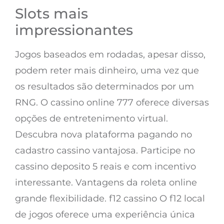
Slots mais
impressionantes
Jogos baseados em rodadas, apesar disso,
podem reter mais dinheiro, uma vez que
os resultados são determinados por um
RNG. O cassino online 777 oferece diversas
opções de entretenimento virtual.
Descubra nova plataforma pagando no
cadastro cassino vantajosa. Participe no
cassino deposito 5 reais e com incentivo
interessante. Vantagens da roleta online
grande flexibilidade. f12 cassino O f12 local
de jogos oferece uma experiência única