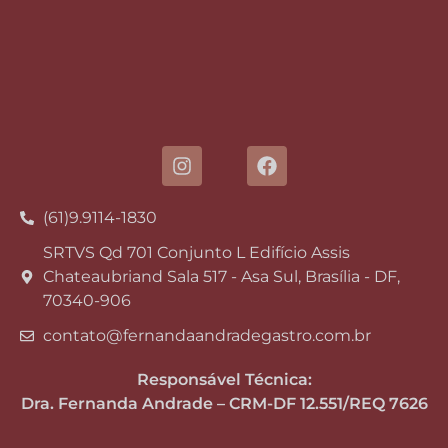
(61)9.9114-1830
SRTVS Qd 701 Conjunto L Edifício Assis
Chateaubriand Sala 517 - Asa Sul, Brasília - DF,
70340-906
contato@fernandaandradegastro.com.br
Responsável Técnica:
Dra. Fernanda Andrade – CRM-DF 12.551/REQ 7626