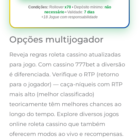
Condições:
Rollover
x70
• Depósito mínimo:
não
necessário
• Validade:
7 dias
+18 Jogue com responsabilidade
Opções multijogador
Reveja regras roleta cassino atualizadas
para jogo. Com cassino 777bet a diversão
é diferenciada. Verifique o RTP (retorno
para o jogador) — caça-níqueis com RTP
mais alto (melhor classificado)
teoricamente têm melhores chances ao
longo do tempo. Explore diversos jogos
online roleta cassino que também
oferecem modos ao vivo e recompensas.