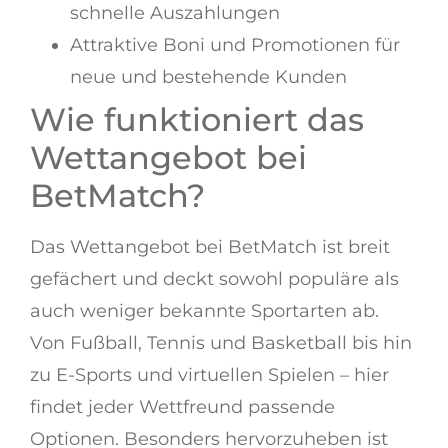
schnelle Auszahlungen
Attraktive Boni und Promotionen für
neue und bestehende Kunden
Wie funktioniert das
Wettangebot bei
BetMatch?
Das Wettangebot bei BetMatch ist breit
gefächert und deckt sowohl populäre als
auch weniger bekannte Sportarten ab.
Von Fußball, Tennis und Basketball bis hin
zu E-Sports und virtuellen Spielen – hier
findet jeder Wettfreund passende
Optionen. Besonders hervorzuheben ist