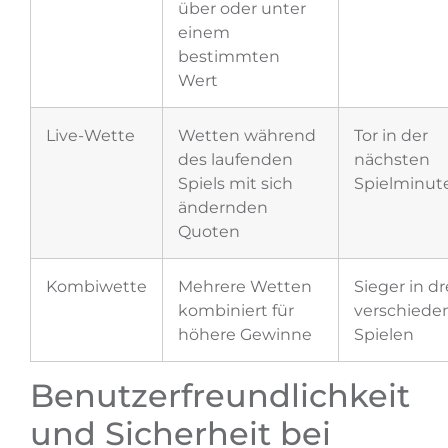
über oder unter
einem
bestimmten
Wert
Live-Wette
Wetten während
Tor in der
des laufenden
nächsten
Spiels mit sich
Spielminut
ändernden
Quoten
Kombiwette
Mehrere Wetten
Sieger in dr
kombiniert für
verschiede
höhere Gewinne
Spielen
Benutzerfreundlichkeit
und Sicherheit bei