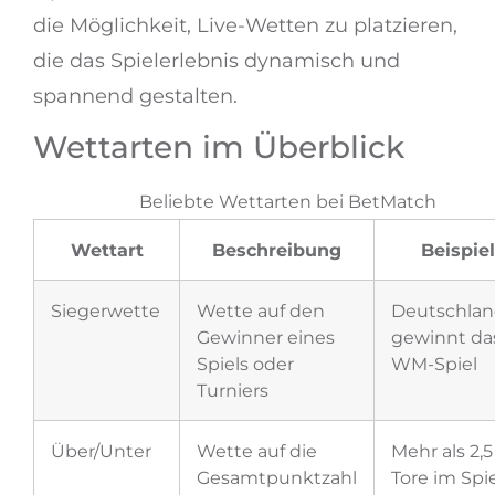
die Möglichkeit, Live-Wetten zu platzieren,
die das Spielerlebnis dynamisch und
spannend gestalten.
Wettarten im Überblick
Beliebte Wettarten bei BetMatch
Wettart
Beschreibung
Beispiel
Siegerwette
Wette auf den
Deutschla
Gewinner eines
gewinnt da
Spiels oder
WM-Spiel
Turniers
Über/Unter
Wette auf die
Mehr als 2,5
Gesamtpunktzahl
Tore im Spi