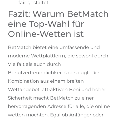
fair gestaltet
Fazit: Warum BetMatch
eine Top-Wahl für
Online-Wetten ist
BetMatch bietet eine umfassende und
moderne Wettplattform, die sowohl durch
Vielfalt als auch durch
Benutzerfreundlichkeit überzeugt. Die
Kombination aus einem breiten
Wettangebot, attraktiven Boni und hoher
Sicherheit macht BetMatch zu einer
hervorragenden Adresse für alle, die online
wetten möchten. Egal ob Anfänger oder