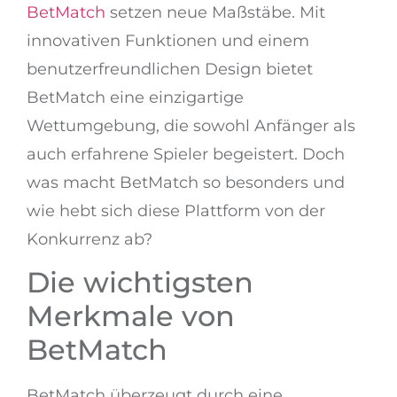
BetMatch
setzen neue Maßstäbe. Mit
innovativen Funktionen und einem
benutzerfreundlichen Design bietet
BetMatch eine einzigartige
Wettumgebung, die sowohl Anfänger als
auch erfahrene Spieler begeistert. Doch
was macht BetMatch so besonders und
wie hebt sich diese Plattform von der
Konkurrenz ab?
Die wichtigsten
Merkmale von
BetMatch
BetMatch überzeugt durch eine