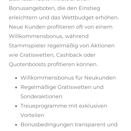
Bonusangeboten, die den Einstieg
erleichtern und das Wettbudget erhöhen.
Neue Kunden profitieren oft von einem
Willkommensbonus, während
Stammspieler regelmäßig von Aktionen
wie Gratiswetten, Cashback oder
Quotenboosts profitieren können.
Willkommensbonus für Neukunden
Regelmäßige Gratiswetten und
Sonderaktionen
Treueprogramme mit exklusiven
Vorteilen
Bonusbedingungen transparent und