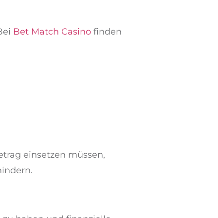
Bei
Bet Match Casino
finden
etrag einsetzen müssen,
mindern.