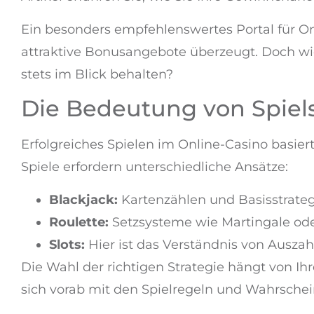
Ein besonders empfehlenswertes Portal für Onl
attraktive Bonusangebote überzeugt. Doch wie
stets im Blick behalten?
Die Bedeutung von Spiels
Erfolgreiches Spielen im Online-Casino basier
Spiele erfordern unterschiedliche Ansätze:
Blackjack:
Kartenzählen und Basisstrateg
Roulette:
Setzsysteme wie Martingale oder
Slots:
Hier ist das Verständnis von Auszah
Die Wahl der richtigen Strategie hängt von Ihr
sich vorab mit den Spielregeln und Wahrschei