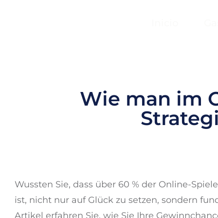
Inicio
Ga
Wie man im On
Strateg
Wussten Sie, dass über 60 % der Online-Spieler 
ist, nicht nur auf Glück zu setzen, sondern f
Artikel erfahren Sie, wie Sie Ihre Gewinncha