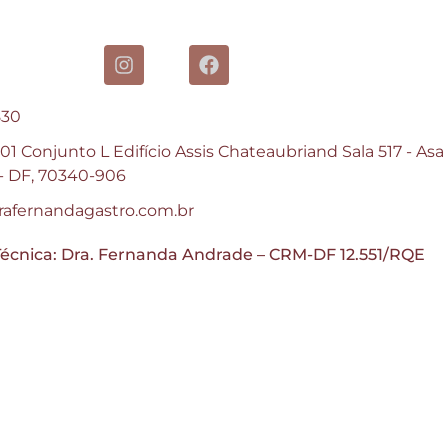
830
1 Conjunto L Edifício Assis Chateaubriand Sala 517 - Asa
a - DF, 70340-906
afernandagastro.com.br
écnica: Dra. Fernanda Andrade – CRM-DF 12.551/RQE