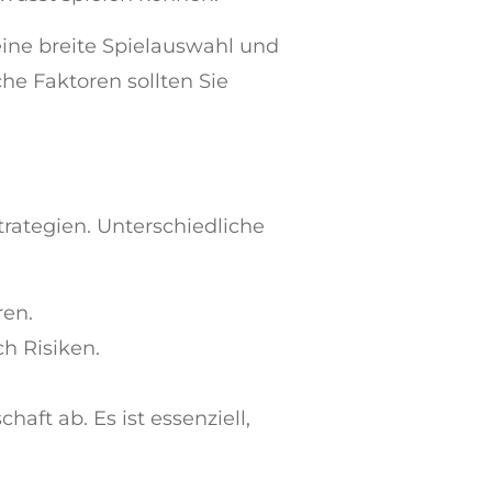
eine breite Spielauswahl und
he Faktoren sollten Sie
trategien. Unterschiedliche
ren.
h Risiken.
aft ab. Es ist essenziell,