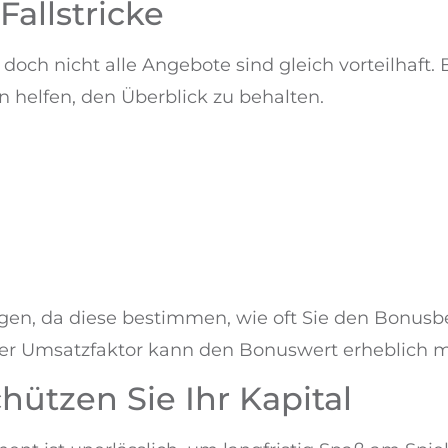
allstricke
doch nicht alle Angebote sind gleich vorteilhaft. 
 helfen, den Überblick zu behalten.
en, da diese bestimmen, wie oft Sie den Bonusb
oher Umsatzfaktor kann den Bonuswert erheblich 
ützen Sie Ihr Kapital