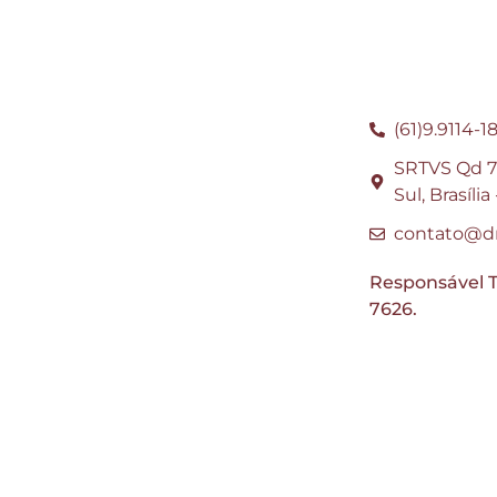
(61)9.9114-1
SRTVS Qd 70
Sul, Brasíli
contato@dr
Responsável T
7626.