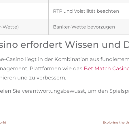
RTP und Volatilität beachten
r-Wette)
Banker-Wette bevorzugen
asino erfordert Wissen und D
ne-Casino liegt in der Kombination aus fundierte
nagement. Plattformen wie das
Bet Match Casin
nieren und zu verbessern.
ielen Sie verantwortungsbewusst, um den Spielspa
orld
Exploring the U