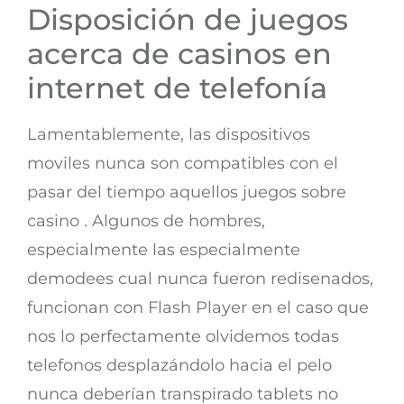
Disposición de juegos
acerca de casinos en
internet de telefonía
Lamentablemente, las dispositivos
moviles nunca son compatibles con el
pasar del tiempo aquellos juegos sobre
casino . Algunos de hombres,
especialmente las especialmente
demodees cual nunca fueron redisenados,
funcionan con Flash Player en el caso que
nos lo perfectamente olvidemos todas
telefonos desplazándolo hacia el pelo
nunca deberían transpirado tablets no