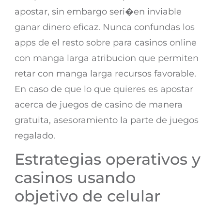
apostar, sin embargo seri�en inviable
ganar dinero eficaz. Nunca confundas los
apps de el resto sobre para casinos online
con manga larga atribucion que permiten
retar con manga larga recursos favorable.
En caso de que lo que quieres es apostar
acerca de juegos de casino de manera
gratuita, asesoramiento la parte de juegos
regalado.
Estrategias operativos y
casinos usando
objetivo de celular