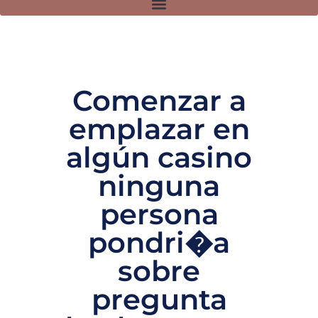
Comenzar a
emplazar en
algún casino
ninguna
persona
pondri�a
sobre
pregunta