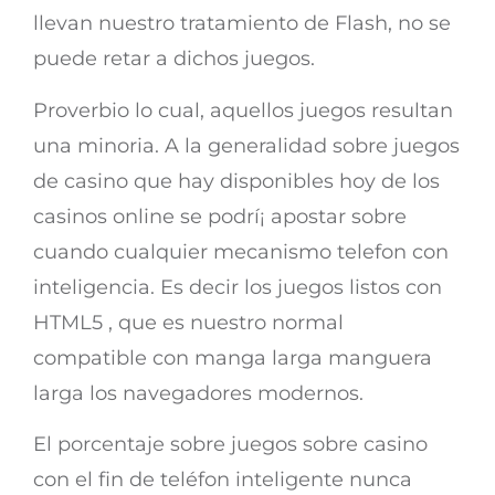
llevan nuestro tratamiento de Flash, no se
puede retar a dichos juegos.
Proverbio lo cual, aquellos juegos resultan
una minoria. A la generalidad sobre juegos
de casino que hay disponibles hoy de los
casinos online se podrí¡ apostar sobre
cuando cualquier mecanismo telefon con
inteligencia. Es decir los juegos listos con
HTML5 , que es nuestro normal
compatible con manga larga manguera
larga los navegadores modernos.
El porcentaje sobre juegos sobre casino
con el fin de teléfon inteligente nunca