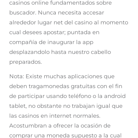
casinos online fundamentados sobre
buscador. Nunca necesita accesar
alrededor lugar net del casino al momento
cual desees apostar; puntada en
compañía de inaugurar la app
desplazandolo hasta nuestro cabello
preparados.
Nota: Existe muchas aplicaciones que
deben tragamonedas gratuitas con el fin
de participar usando teléfono o la android
tablet, no obstante no trabajan igual que
las casinos en internet normales.
Acostumbran a ofrecer la ocasión de
comprar una moneda supuesto a la cual