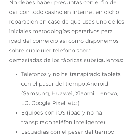
No debes haber preguntas con el fin de
dar con todo casino en internet en dicho
reparacion en caso de que usas uno de los
iniciales metodologías operativos para
ipad del comercio así­ como disponemos
sobre cualquier telefono sobre
demasiadas de los fábricas subsiguientes:
Telefonos y no ha transpirado tablets
con el pasar del tiempo Android
(Samsung, Huawei, Xiaomi, Lenovo,
LG, Google Pixel, etc.)
Equipos con iOS (ipad y no ha
transpirado teléfon inteligente)
Escuadras con el pasar del tiempo