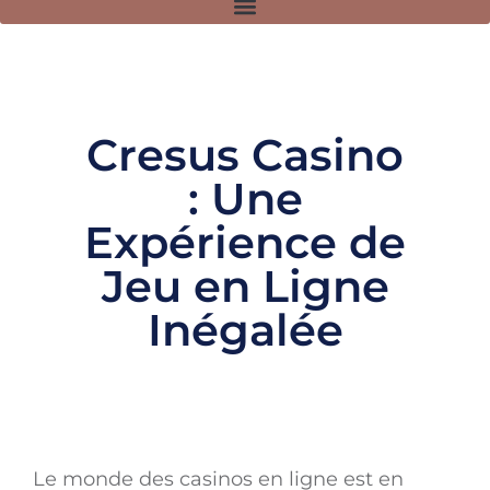
Cresus Casino
: Une
Expérience de
Jeu en Ligne
Inégalée
Le monde des casinos en ligne est en