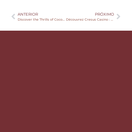
ANTERIOR
PRÓXIMO
Discover the Thrills of Cocoa Casino: A Premier Online Gaming Destination
Découvrez Cresus Casino : L’Expérience Ultime du Jeu en Ligne