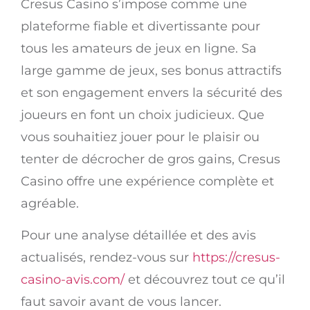
Cresus Casino s’impose comme une
plateforme fiable et divertissante pour
tous les amateurs de jeux en ligne. Sa
large gamme de jeux, ses bonus attractifs
et son engagement envers la sécurité des
joueurs en font un choix judicieux. Que
vous souhaitiez jouer pour le plaisir ou
tenter de décrocher de gros gains, Cresus
Casino offre une expérience complète et
agréable.
Pour une analyse détaillée et des avis
actualisés, rendez-vous sur
https://cresus-
casino-avis.com/
et découvrez tout ce qu’il
faut savoir avant de vous lancer.