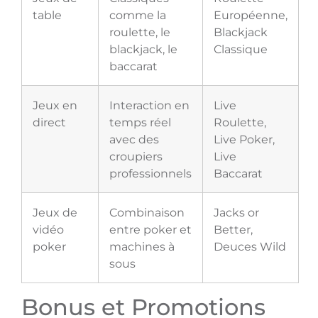
table
comme la
Européenne,
roulette, le
Blackjack
blackjack, le
Classique
baccarat
Jeux en
Interaction en
Live
direct
temps réel
Roulette,
avec des
Live Poker,
croupiers
Live
professionnels
Baccarat
Jeux de
Combinaison
Jacks or
vidéo
entre poker et
Better,
poker
machines à
Deuces Wild
sous
Bonus et Promotions