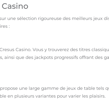
 Casino
 sur une sélection rigoureuse des meilleurs jeux d
res :
resus Casino. Vous y trouverez des titres classiq
ainsi que des jackpots progressifs offrant des g
propose une large gamme de jeux de table tels que
le en plusieurs variantes pour varier les plaisirs.