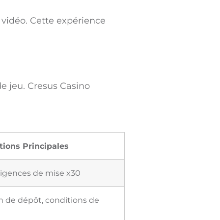
 vidéo. Cette expérience
e jeu. Cresus Casino
tions Principales
igences de mise x30
de dépôt, conditions de