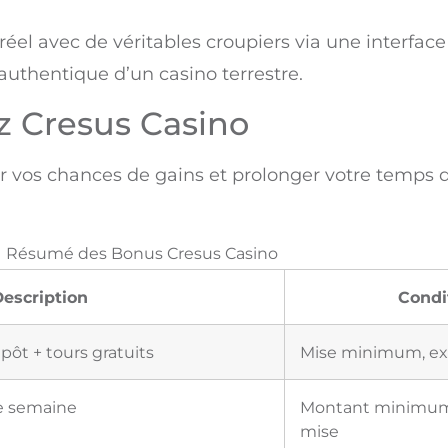
éel avec de véritables croupiers via une interface
uthentique d’un casino terrestre.
z Cresus Casino
 vos chances de gains et prolonger votre temps d
Résumé des Bonus Cresus Casino
escription
Condi
pôt + tours gratuits
Mise minimum, ex
e semaine
Montant minimum 
mise