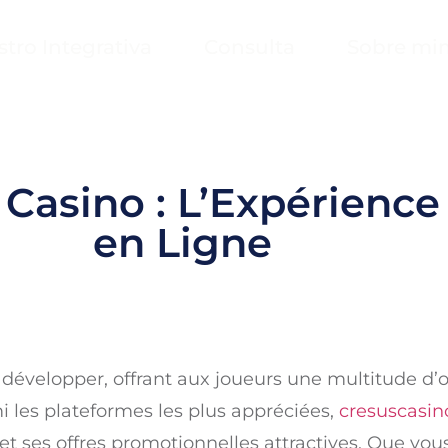
stro Integrativa
Consulta
Sobre mi
Casino : L’Expérience
en Ligne
développer, offrant aux joueurs une multitude d’o
 les plateformes les plus appréciées,
cresuscasi
x et ses offres promotionnelles attractives. Que v