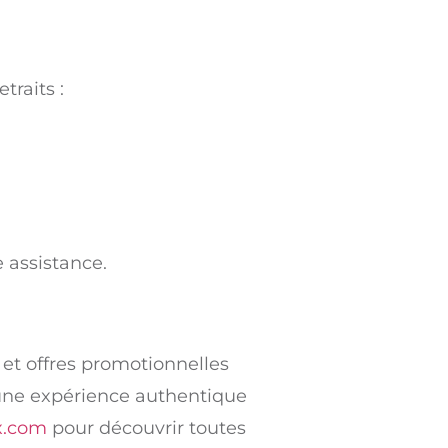
traits :
 assistance.
et offres promotionnelles
’une expérience authentique
x.com
pour découvrir toutes