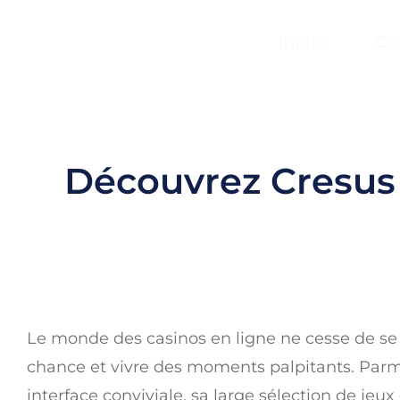
Inicio
Ga
Découvrez Cresus 
Le monde des casinos en ligne ne cesse de se 
chance et vivre des moments palpitants. Parmi
interface conviviale, sa large sélection de jeu