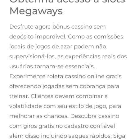
Megaways
Desfrute agora bônus cassino sem
depósito imperdível. Como as comissões
locais de jogos de azar podem não
supervisioná-los, as experiências reais dos
usuários tornam-se essenciais.
Experimente roleta cassino online gratis
oferecendo jogadas sem cobrança para
treinar. Clientes devem combinar a
volatilidade com seu estilo de jogo, para
melhorar as chances. Descubra cassino
com giros gratis no cadastro confiável
além disso incluindo saques rápidos. Siga