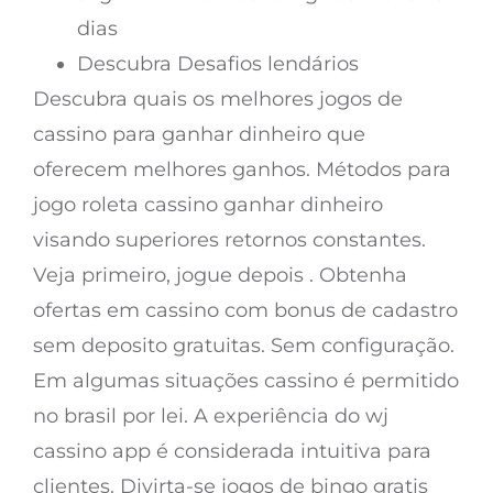
dias
Descubra Desafios lendários
Descubra quais os melhores jogos de
cassino para ganhar dinheiro que
oferecem melhores ganhos. Métodos para
jogo roleta cassino ganhar dinheiro
visando superiores retornos constantes.
Veja primeiro, jogue depois . Obtenha
ofertas em cassino com bonus de cadastro
sem deposito gratuitas. Sem configuração.
Em algumas situações cassino é permitido
no brasil por lei. A experiência do wj
cassino app é considerada intuitiva para
clientes. Divirta-se jogos de bingo gratis