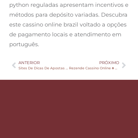
python reguladas apresentam incentivos e
métodos para depósito variadas. Descubra
este cassino online brazil voltado a opções
de pagamento locais e atendimento em
português.
ANTERIOR
PRÓXIMO
Sites De Dicas De Apostas
RS Brasil
Rezende Cassino Online ♣️ Amazônia Sports Apostas Amazonas Brasil ✱