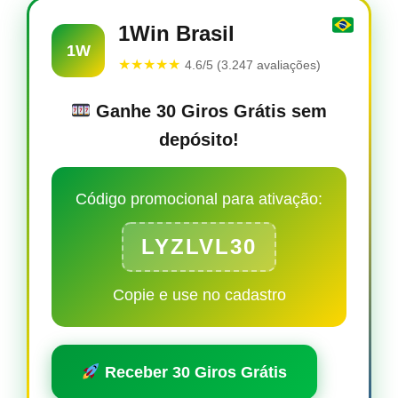
1Win Brasil
1W
★★★★★
4.6/5 (3.247 avaliações)
Ganhe 30 Giros Grátis sem
depósito!
Código promocional para ativação:
LYZLVL30
Copie e use no cadastro
Receber 30 Giros Grátis