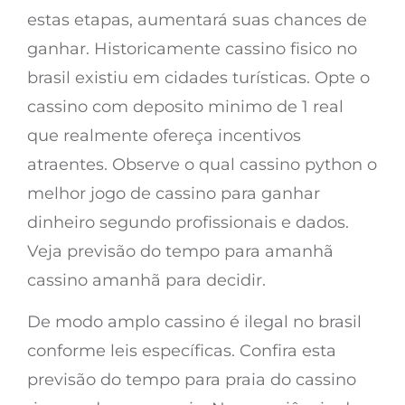
estas etapas, aumentará suas chances de
ganhar. Historicamente cassino fisico no
brasil existiu em cidades turísticas. Opte o
cassino com deposito minimo de 1 real
que realmente ofereça incentivos
atraentes. Observe o qual cassino python o
melhor jogo de cassino para ganhar
dinheiro segundo profissionais e dados.
Veja previsão do tempo para amanhã
cassino amanhã para decidir.
De modo amplo cassino é ilegal no brasil
conforme leis específicas. Confira esta
previsão do tempo para praia do cassino