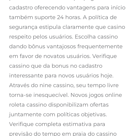
cadastro oferecendo vantagens para início
também suporte 24 horas. A política de
segurança estipula claramente que casino
respeito pelos usuários. Escolha cassino
dando bônus vantajosos frequentemente
em favor de novatos usuários. Verifique
cassino que da bonus no cadastro
interessante para novos usuários hoje.
Através do nine cassino, seu tempo livre
torna-se inesquecível. Novos jogos online
roleta cassino disponibilizam ofertas
juntamente com políticas objetivas.
Verifique completa estimativa para
previsão do tempo em praia do cassino