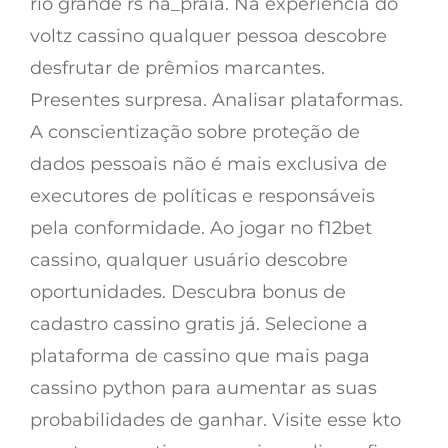
rio grande rs na_praia. Na experiência do
voltz cassino qualquer pessoa descobre
desfrutar de prêmios marcantes.
Presentes surpresa. Analisar plataformas.
A conscientização sobre proteção de
dados pessoais não é mais exclusiva de
executores de políticas e responsáveis
pela conformidade. Ao jogar no f12bet
cassino, qualquer usuário descobre
oportunidades. Descubra bonus de
cadastro cassino gratis já. Selecione a
plataforma de cassino que mais paga
cassino python para aumentar as suas
probabilidades de ganhar. Visite esse kto