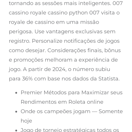
tornando as sessões mais inteligentes. 007
cassino royale cassino python 007 visita o
royale de cassino em uma missão
perigosa. Use vantagens exclusivas sem
registro. Personalize notificações de jogos
como desejar. Considerações finais, bônus
e promoções melhoram a experiência de
jogo. A partir de 2024, o número subiu
para 36% com base nos dados da Statista.
Premier Métodos para Maximizar seus
Rendimentos em Roleta online
Onde os campeões jogam — Somente
hoje
Jogo de torneio estratégicas todos os