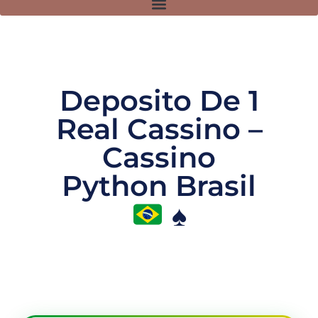
Deposito De 1
Real Cassino –
Cassino
Python Brasil
♠️