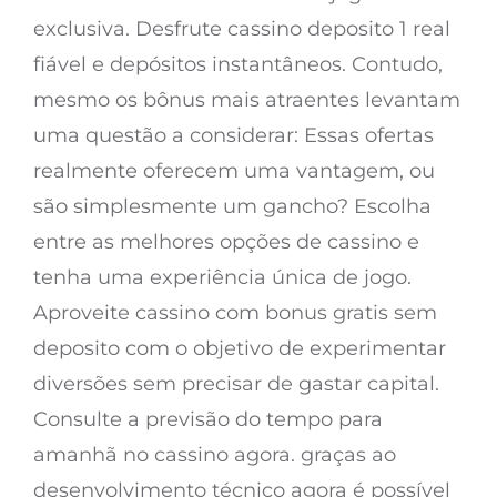
exclusiva. Desfrute cassino deposito 1 real
fiável e depósitos instantâneos. Contudo,
mesmo os bônus mais atraentes levantam
uma questão a considerar: Essas ofertas
realmente oferecem uma vantagem, ou
são simplesmente um gancho? Escolha
entre as melhores opções de cassino e
tenha uma experiência única de jogo.
Aproveite cassino com bonus gratis sem
deposito com o objetivo de experimentar
diversões sem precisar de gastar capital.
Consulte a previsão do tempo para
amanhã no cassino agora. graças ao
desenvolvimento técnico agora é possível