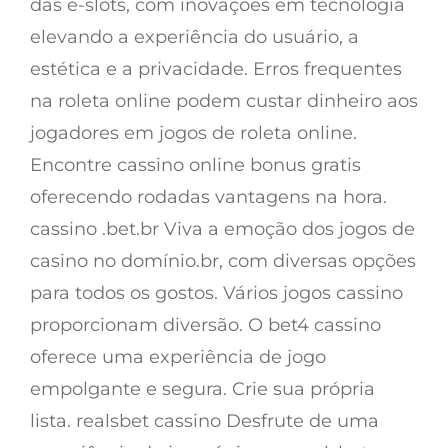
das e-slots, com inovações em tecnologia
elevando a experiência do usuário, a
estética e a privacidade. Erros frequentes
na roleta online podem custar dinheiro aos
jogadores em jogos de roleta online.
Encontre cassino online bonus gratis
oferecendo rodadas vantagens na hora.
cassino .bet.br Viva a emoção dos jogos de
casino no domínio.br, com diversas opções
para todos os gostos. Vários jogos cassino
proporcionam diversão. O bet4 cassino
oferece uma experiência de jogo
empolgante e segura. Crie sua própria
lista. realsbet cassino Desfrute de uma