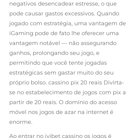
negativos desencadear estresse, o que
pode causar gastos excessivos. Quando
jogado com estratégia, uma vantagem de
iGaming pode de fato lhe oferecer uma
vantagem notável — não assegurando
ganhos, prolongando seu jogo, e
permitindo que você tente jogadas
estratégicas sem gastar muito do seu
próprio bolso. cassino pix 20 reais Divirta-
se no estabelecimento de jogos com pix a
partir de 20 reais. O domínio do acesso
móvel nos jogos de azar na internet é
enorme.
Ao entrar no ivibet cassino os jogos é