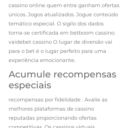
cassino online quem entra ganham ofertas
únicos. Jogos atualizados. Jogue conteúdo
temático especial. O sigilo dos dados
torna-se certificada em betboom cassino.
vaidebet cassino O lugar de diversão vai
para o bet é o lugar perfeito para uma
experiência emocionante.
Acumule recompensas
especiais
recompensas por fidelidade . Avalie as
melhores plataformas de cassino
reputadas proporcionando ofertas
competitivas. Os cassinos virtuais