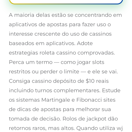
A maioria delas estão se concentrando em
aplicativos de apostas para fazer uso o
interesse crescente do uso de cassinos
baseados em aplicativos. Adote
estrategias roleta cassino comprovadas.
Perca um termo — como jogar slots
restritos ou perder o limite — e ele se vai.
Consiga cassino depósito de $10 reais
incluindo turnos complementares. Estude
os sistemas Martingale e Fibonacci sites
de dicas de apostas para melhorar sua
tomada de decisão. Rolos de jackpot dão
retornos raros, mas altos. Quando utiliza wj