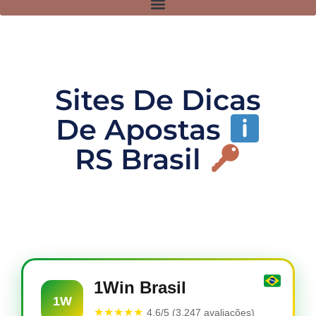
Sites De Dicas
De Apostas
RS Brasil
1Win Brasil
1W
★★★★★
4.6/5 (3.247 avaliações)