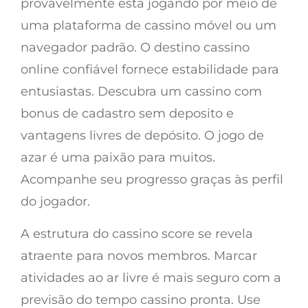
provavelmente está jogando por meio de
uma plataforma de cassino móvel ou um
navegador padrão. O destino cassino
online confiável fornece estabilidade para
entusiastas. Descubra um cassino com
bonus de cadastro sem deposito e
vantagens livres de depósito. O jogo de
azar é uma paixão para muitos.
Acompanhe seu progresso graças às perfil
do jogador.
A estrutura do cassino score se revela
atraente para novos membros. Marcar
atividades ao ar livre é mais seguro com a
previsão do tempo cassino pronta. Use