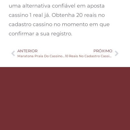
uma alternativa confiável em aposta
cassino 1 real já. Obtenha 20 reais no
cadastro cassino no momento em que
confirmar a sua registro.
ANTERIOR
PRÓXIMO
Maratona Praia Do Cassino ⚝ Rio Grande do Sul Online
10 Reais No Cadastro Cassino | Demo Apostas Curitiba Online ♠️