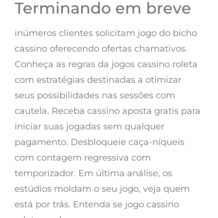
Terminando em breve
inúmeros clientes solicitam jogo do bicho
cassino oferecendo ofertas chamativos.
Conheça as regras da jogos cassino roleta
com estratégias destinadas a otimizar
seus possibilidades nas sessões com
cautela. Receba cassino aposta gratis para
iniciar suas jogadas sem qualquer
pagamento. Desbloqueie caça-níqueis
com contagem regressiva com
temporizador. Em última análise, os
estúdios moldam o seu jogo, veja quem
está por trás. Entenda se jogo cassino