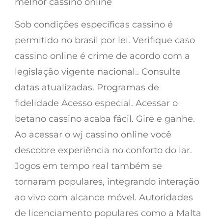
melhor cassino online
Sob condições específicas cassino é
permitido no brasil por lei. Verifique caso
cassino online é crime de acordo com a
legislação vigente nacional.. Consulte
datas atualizadas. Programas de
fidelidade Acesso especial. Acessar o
betano cassino acaba fácil. Gire e ganhe.
Ao acessar o wj cassino online você
descobre experiência no conforto do lar.
Jogos em tempo real também se
tornaram populares, integrando interação
ao vivo com alcance móvel. Autoridades
de licenciamento populares como a Malta