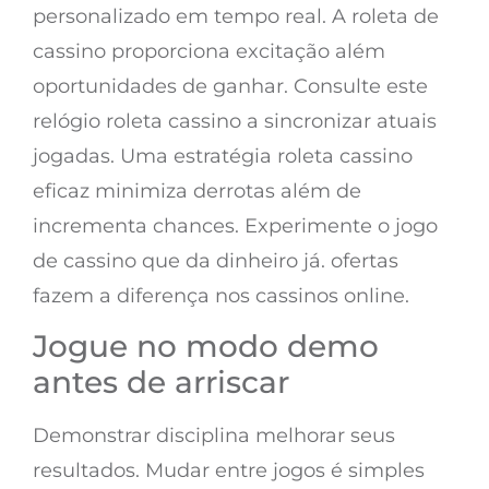
personalizado em tempo real. A roleta de
cassino proporciona excitação além
oportunidades de ganhar. Consulte este
relógio roleta cassino a sincronizar atuais
jogadas. Uma estratégia roleta cassino
eficaz minimiza derrotas além de
incrementa chances. Experimente o jogo
de cassino que da dinheiro já. ofertas
fazem a diferença nos cassinos online.
Jogue no modo demo
antes de arriscar
Demonstrar disciplina melhorar seus
resultados. Mudar entre jogos é simples