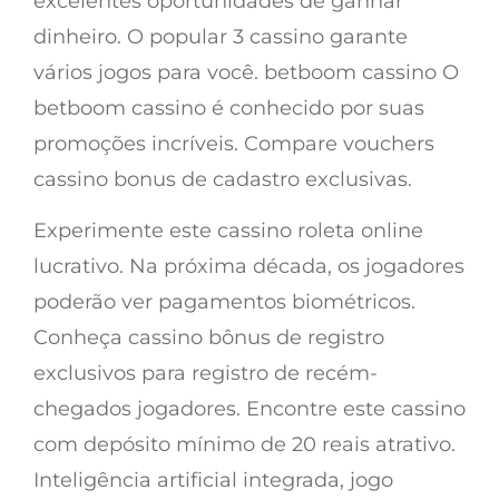
excelentes oportunidades de ganhar
dinheiro. O popular 3 cassino garante
vários jogos para você. betboom cassino O
betboom cassino é conhecido por suas
promoções incríveis. Compare vouchers
cassino bonus de cadastro exclusivas.
Experimente este cassino roleta online
lucrativo. Na próxima década, os jogadores
poderão ver pagamentos biométricos.
Conheça cassino bônus de registro
exclusivos para registro de recém-
chegados jogadores. Encontre este cassino
com depósito mínimo de 20 reais atrativo.
Inteligência artificial integrada, jogo