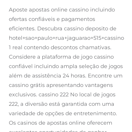
Aposte apostas online cassino incluindo
ofertas confiáveis e pagamentos
eficientes. Descubra cassino deposito de
hotel+sao+paulo+rua+jaguarao+515+cassino
1 real contendo descontos chamativas.
Considere a plataforma de jogo cassino
confiável incluindo ampla seleção de jogos
além de assistência 24 horas. Encontre um
cassino grátis apresentando vantagens
exclusivos. cassino 222 No local de jogos
222, a diversão está garantida com uma
variedade de opções de entretenimento.
Os casinos de apostas online oferecem