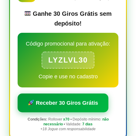
Ganhe 30 Giros Grátis sem
depósito!
Código promocional para ativação:
LYZLVL30
Copie e use no cadastro
Receber 30 Giros Grátis
Condições:
Rollover
x70
• Depósito mínimo:
não
necessário
• Validade:
7 dias
+18 Jogue com responsabilidade