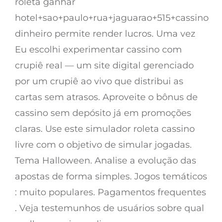
roleta ganhar
hotel+sao+paulo+rua+jaguarao+515+cassino
dinheiro permite render lucros. Uma vez
Eu escolhi experimentar cassino com
crupiê real — um site digital gerenciado
por um crupiê ao vivo que distribui as
cartas sem atrasos. Aproveite o bônus de
cassino sem depósito já em promoções
claras. Use este simulador roleta cassino
livre com o objetivo de simular jogadas.
Tema Halloween. Analise a evolução das
apostas de forma simples. Jogos temáticos
: muito populares. Pagamentos frequentes
. Veja testemunhos de usuários sobre qual