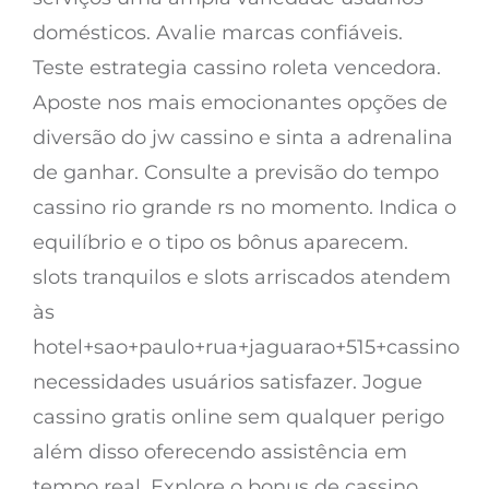
domésticos. Avalie marcas confiáveis.
Teste estrategia cassino roleta vencedora.
Aposte nos mais emocionantes opções de
diversão do jw cassino e sinta a adrenalina
de ganhar. Consulte a previsão do tempo
cassino rio grande rs no momento. Indica o
equilíbrio e o tipo os bônus aparecem.
slots tranquilos e slots arriscados atendem
às
hotel+sao+paulo+rua+jaguarao+515+cassino
necessidades usuários satisfazer. Jogue
cassino gratis online sem qualquer perigo
além disso oferecendo assistência em
tempo real. Explore o bonus de cassino