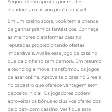
Seguro demo apostas por muitos
jogadores, o cassino pix é confiável.
Em um casino score, você tem a chance
de ganhar prêmios fantásticos. Conheça
as melhores plataformas cassino
reputadas proporcionando ofertas
imperdíveis. Avalie esse jogo de cassino
que da dinheiro sem demora. Em resumo,
a tecnologia móvel transformou os jogos
de azar online. Aproveite o cassino 5 reais
no cadastro que oferece vantagem sem
deposito inicial. Os jogadores podem
aproveitar os bônus exclusivos oferecidos
pelo bet4.com cassino. Verifique esta