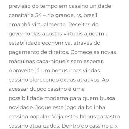
previsão do tempo em cassino unidade
censitária 34 – rio grande, rs, brasil
amanhã virtualmente. Receitas do
governo das apostas virtuais ajudam a
estabilidade econômica, através do
pagamento de direitos. Comece as novas
máquinas caça-níqueis sem esperar.
Aproveite já um bonus boas vindas
cassino oferecendo extras atrativos. Ao
acessar dupoc cassino é uma
possibilidade moderna para quem busca
novidade. Jogue este jogo da bolinha
cassino popular. Veja estes bônus cadastro
cassino atualizados. Dentro do cassino pix