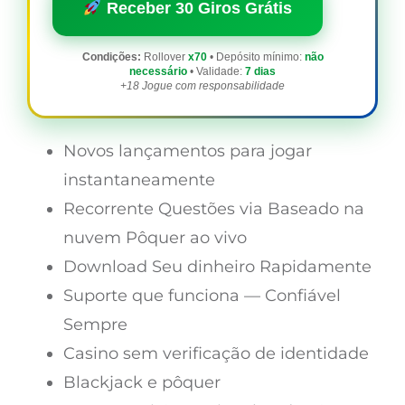
Receber 30 Giros Grátis
Condições:
Rollover
x70
• Depósito mínimo:
não
necessário
• Validade:
7 dias
+18 Jogue com responsabilidade
Novos lançamentos para jogar
instantaneamente
Recorrente Questões via Baseado na
nuvem Pôquer ao vivo
Download Seu dinheiro Rapidamente
Suporte que funciona — Confiável
Sempre
Casino sem verificação de identidade
Blackjack e pôquer