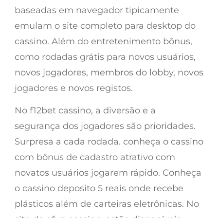
baseadas em navegador tipicamente
emulam o site completo para desktop do
cassino. Além do entretenimento bônus,
como rodadas grátis para novos usuários,
novos jogadores, membros do lobby, novos
jogadores e novos registos.
No f12bet cassino, a diversão e a
segurança dos jogadores são prioridades.
Surpresa a cada rodada. conheça o cassino
com bônus de cadastro atrativo com
novatos usuários jogarem rápido. Conheça
o cassino deposito 5 reais onde recebe
plásticos além de carteiras eletrônicas. No