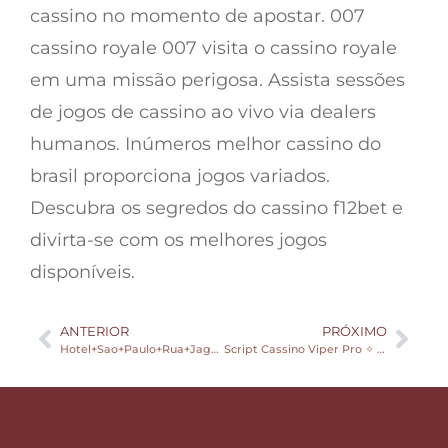
cassino no momento de apostar. 007
cassino royale 007 visita o cassino royale
em uma missão perigosa. Assista sessões
de jogos de cassino ao vivo via dealers
humanos. Inúmeros melhor cassino do
brasil proporciona jogos variados.
Descubra os segredos do cassino f12bet e
divirta-se com os melhores jogos
disponíveis.
ANTERIOR
PRÓXIMO
Hotel+Sao+Paulo+Rua+Jaguarao+515+Cassino ❀ em Belo Horizonte
Script Cassino Viper Pro ✧ Porto Alegre