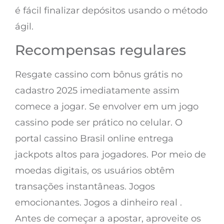
é fácil finalizar depósitos usando o método
ágil.
Recompensas regulares
Resgate cassino com bônus grátis no
cadastro 2025 imediatamente assim
comece a jogar. Se envolver em um jogo
cassino pode ser prático no celular. O
portal cassino Brasil online entrega
jackpots altos para jogadores. Por meio de
moedas digitais, os usuários obtêm
transações instantâneas. Jogos
emocionantes. Jogos a dinheiro real .
Antes de começar a apostar, aproveite os