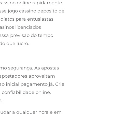
cassino online rapidamente.
sse jogo cassino deposito de
iatos para entusiastas.
asinos licenciados
essa previsao do tempo
do que lucro.
omo segurança. As apostas
s apostadores aproveitam
o inicial pagamento já. Crie
confiabilidade online.
s.
lugar a qualquer hora e em