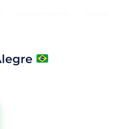
m
Nossos Pacientes
Contato
Alegre