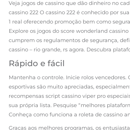
Veja jogos de cassino que dão dinheiro no cad
cassino 222 O cassino 222 é conhecido por su
1 real oferecendo promoção bem como seguranç
Explore os jogos do score wonderland cassino 
cumprem os regulamentos de segurança, defin
cassino – rio grande, rs agora. Descubra plataf
Rápido e fácil
Mantenha o controle. Inicie rolos vencedores
esportivas são muito apreciadas, especialmen
recompensas script cassino viper pro especiai
sua própria lista. Pesquise “melhores platafo
Conheça como funciona a roleta de cassino 
Graças aos melhores programas, os entusiast