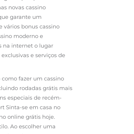
mas novas cassino
o que garante um
e vários bonus cassino
assino moderno e
na internet o lugar
exclusivas e serviços de
o como fazer um cassino
cluindo rodadas grátis mais
ens especiais de recém-
rt Sinta-se em casa no
o online grátis hoje.
ilo. Ao escolher uma