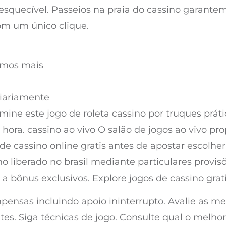
esquecível. Passeios na praia do cassino garantem
com um único clique.
amos mais
diariamente
ine este jogo de roleta cassino por truques prát
 hora. cassino ao vivo O salão de jogos ao vivo p
e cassino online gratis antes de apostar escolher.
no liberado no brasil mediante particulares provi
 a bônus exclusivos. Explore jogos de cassino gra
pensas incluindo apoio ininterrupto. Avalie as m
s. Siga técnicas de jogo. Consulte qual o melhor