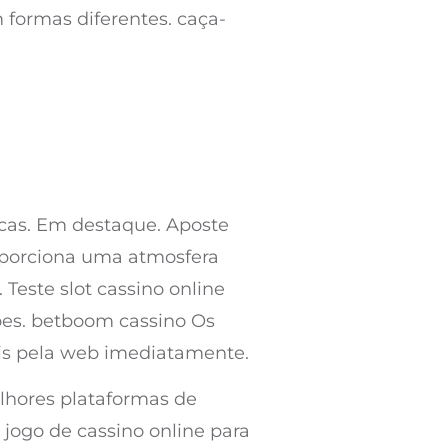
 formas diferentes. caça-
icas. Em destaque. Aposte
roporciona uma atmosfera
 Teste slot cassino online
sões. betboom cassino Os
tis pela web imediatamente.
elhores plataformas de
 jogo de cassino online para