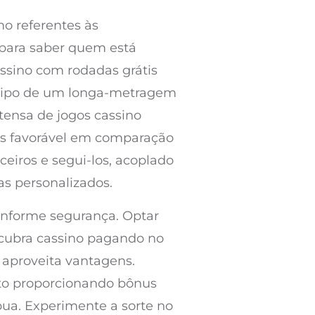
o referentes às
 para saber quem está
assino com rodadas grátis
 tipo de um longa-metragem
tensa de jogos cassino
ais favorável em comparação
ceiros e segui-los, acoplado
s personalizados.
conforme segurança. Optar
scubra cassino pagando no
 aproveita vantagens.
ito proporcionando bônus
ábua. Experimente a sorte no