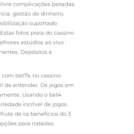
 livre complicações pesadas.
cia. gestão do dinheiro.
sibilização suportado
stas fotos praia do cassino
lhores estúdios ao vivo :
nantes. Depósitos e
s com bet7k no cassino
ácil de entender. Os jogos em
tamente. Usando o bet4
iedade incrível de jogos.
rute de os benefícios do 3
opções para rodadas.