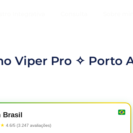
stro Integrativa
Consulta
Sobre mi
ino Viper Pro ✧ Porto 
 Brasil
★★
4.6/5 (3.247 avaliações)