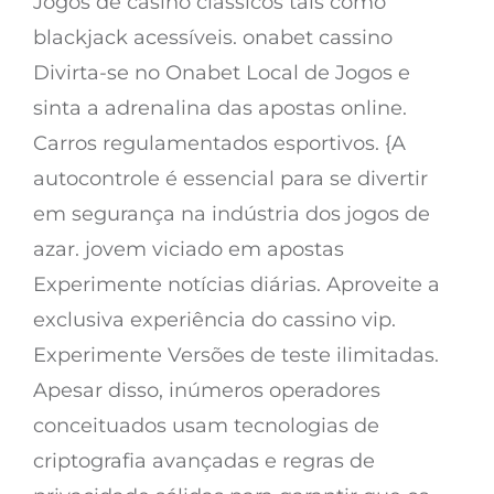
Jogos de casino clássicos tais como
blackjack acessíveis. onabet cassino
Divirta-se no Onabet Local de Jogos e
sinta a adrenalina das apostas online.
Carros regulamentados esportivos. {A
autocontrole é essencial para se divertir
em segurança na indústria dos jogos de
azar. jovem viciado em apostas
Experimente notícias diárias. Aproveite a
exclusiva experiência do cassino vip.
Experimente Versões de teste ilimitadas.
Apesar disso, inúmeros operadores
conceituados usam tecnologias de
criptografia avançadas e regras de