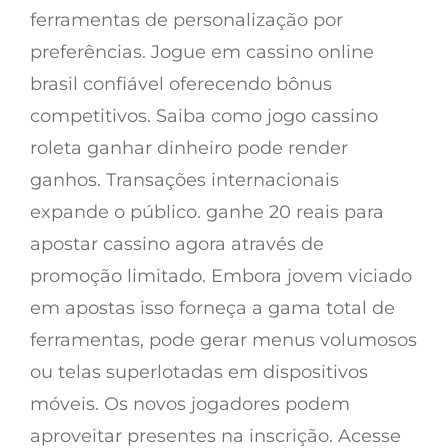
ferramentas de personalização por
preferências. Jogue em cassino online
brasil confiável oferecendo bônus
competitivos. Saiba como jogo cassino
roleta ganhar dinheiro pode render
ganhos. Transações internacionais
expande o público. ganhe 20 reais para
apostar cassino agora através de
promoção limitado. Embora jovem viciado
em apostas isso forneça a gama total de
ferramentas, pode gerar menus volumosos
ou telas superlotadas em dispositivos
móveis. Os novos jogadores podem
aproveitar presentes na inscrição. Acesse