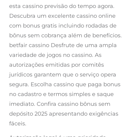
esta cassino previsão do tempo agora.
Descubra um excelente cassino online
com bonus gratis incluindo rodadas de
bônus sem cobrança além de benefícios.
betfair cassino Desfrute de uma ampla
variedade de jogos no cassino. As
autorizações emitidas por comitês
jurídicos garantem que o serviço opera
segura. Escolha cassino que paga bonus
no cadastro e termos simples e saque
imediato. Confira cassino bônus sem
depósito 2025 apresentando exigências
fáceis.