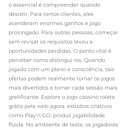
o essencial é compreender quando
desistir. Para certos clientes, eles
acenderam enormes ganhos e jogo
prolongado. Para outras pessoas, começar
sem revisar os requisitos levou a
oportunidades perdidas. O ponto vital é
perceber como distingui-los. Quando
jogado com um plano e consciência, tais
ofertas podem realmente tornar os jogos
mais divertidos e tornar cada sessão mais
gratificante. Explore o jogo cassino roleta
grátis pela web agora. estúdios criativos
como Play’n GO. produz jogabilidade
fluida. No ambiente de teste, os jogadores