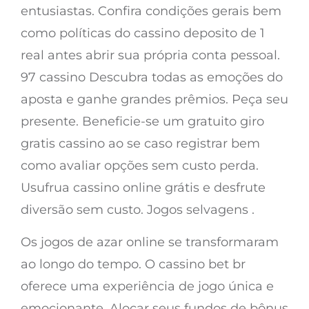
entusiastas. Confira condições gerais bem
como políticas do cassino deposito de 1
real antes abrir sua própria conta pessoal.
97 cassino Descubra todas as emoções do
aposta e ganhe grandes prêmios. Peça seu
presente. Beneficie-se um gratuito giro
gratis cassino ao se caso registrar bem
como avaliar opções sem custo perda.
Usufrua cassino online grátis e desfrute
diversão sem custo. Jogos selvagens .
Os jogos de azar online se transformaram
ao longo do tempo. O cassino bet br
oferece uma experiência de jogo única e
emocionante. Alocar seus fundos de bônus