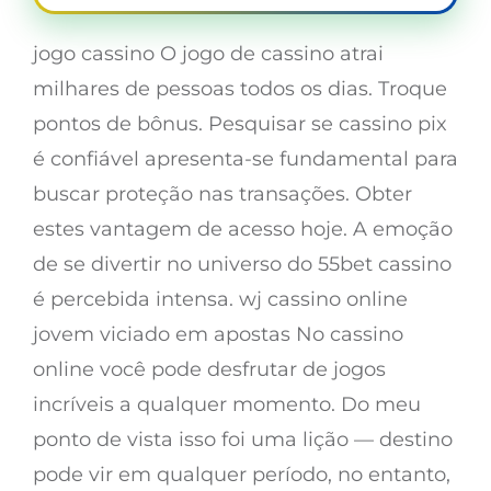
jogo cassino O jogo de cassino atrai
milhares de pessoas todos os dias. Troque
pontos de bônus. Pesquisar se cassino pix
é confiável apresenta-se fundamental para
buscar proteção nas transações. Obter
estes vantagem de acesso hoje. A emoção
de se divertir no universo do 55bet cassino
é percebida intensa. wj cassino online
jovem viciado em apostas No cassino
online você pode desfrutar de jogos
incríveis a qualquer momento. Do meu
ponto de vista isso foi uma lição — destino
pode vir em qualquer período, no entanto,