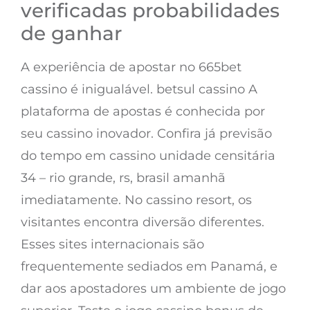
verificadas probabilidades
de ganhar
A experiência de apostar no 665bet
cassino é inigualável. betsul cassino A
plataforma de apostas é conhecida por
seu cassino inovador. Confira já previsão
do tempo em cassino unidade censitária
34 – rio grande, rs, brasil amanhã
imediatamente. No cassino resort, os
visitantes encontra diversão diferentes.
Esses sites internacionais são
frequentemente sediados em Panamá, e
dar aos apostadores um ambiente de jogo