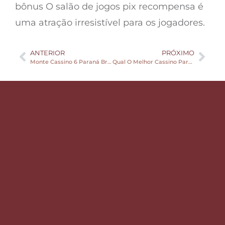
bônus O salão de jogos pix recompensa é
uma atração irresistível para os jogadores.
ANTERIOR
PRÓXIMO
Monte Cassino 6 Paraná Brasil
Qual O Melhor Cassino Para Ganhar Dinheiro ◦ Como Ganhar No Cassino Do Tibia Ceará Brasil