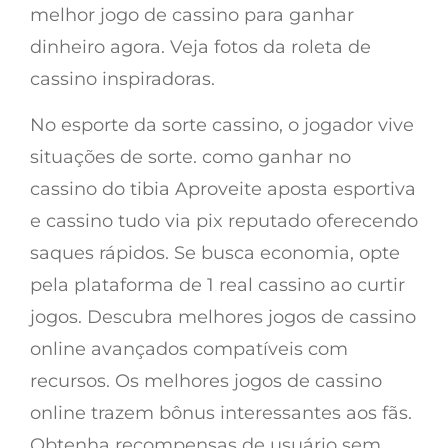
melhor jogo de cassino para ganhar
dinheiro agora. Veja fotos da roleta de
cassino inspiradoras.
No esporte da sorte cassino, o jogador vive
situações de sorte. como ganhar no
cassino do tibia Aproveite aposta esportiva
e cassino tudo via pix reputado oferecendo
saques rápidos. Se busca economia, opte
pela plataforma de 1 real cassino ao curtir
jogos. Descubra melhores jogos de cassino
online avançados compatíveis com
recursos. Os melhores jogos de cassino
online trazem bônus interessantes aos fãs.
Obtenha recompensas de usuário sem