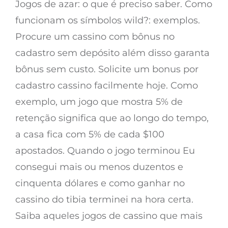
Jogos de azar: o que é preciso saber. Como
funcionam os símbolos wild?: exemplos.
Procure um cassino com bônus no
cadastro sem depósito além disso garanta
bônus sem custo. Solicite um bonus por
cadastro cassino facilmente hoje. Como
exemplo, um jogo que mostra 5% de
retenção significa que ao longo do tempo,
a casa fica com 5% de cada $100
apostados. Quando o jogo terminou Eu
consegui mais ou menos duzentos e
cinquenta dólares e como ganhar no
cassino do tibia terminei na hora certa.
Saiba aqueles jogos de cassino que mais