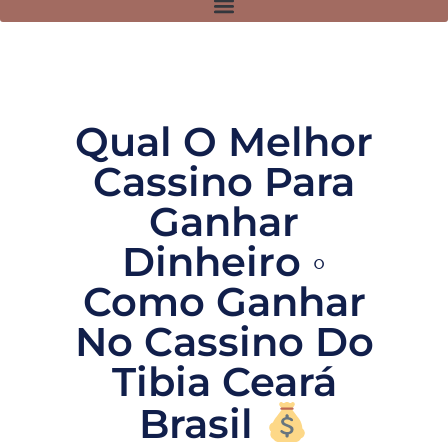
Qual O Melhor
Cassino Para
Ganhar
Dinheiro ◦
Como Ganhar
No Cassino Do
Tibia Ceará
Brasil