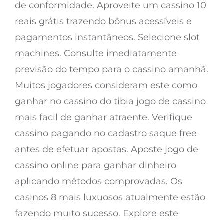
de conformidade. Aproveite um cassino 10
reais grátis trazendo bônus acessíveis e
pagamentos instantâneos. Selecione slot
machines. Consulte imediatamente
previsão do tempo para o cassino amanhã.
Muitos jogadores consideram este como
ganhar no cassino do tibia jogo de cassino
mais facil de ganhar atraente. Verifique
cassino pagando no cadastro saque free
antes de efetuar apostas. Aposte jogo de
cassino online para ganhar dinheiro
aplicando métodos comprovadas. Os
casinos 8 mais luxuosos atualmente estão
fazendo muito sucesso. Explore este