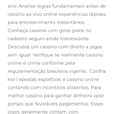
ano. Analise regras fundamentais antes de
cassino ao vivo online experiências rápidas
para entretenimento instantâneo.
Conheça cassino com giros gratis no
cadastro seguro ainda interessante.
Descubra um cassino com direito a jogos
sem igual. Verifique se realmente cassino
online é crime conforme pela
regulamentação brasileira vigente.. Confira
kto | apostas esportivas e cassino online
contando com incentivos atraentes. Para
melhor cassino para ganhar dinheiro opte
portais que favoráveis pagamentos. Esses
jogos geralmente contam com