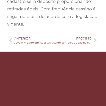
cadastro sem deposito proporcionando
retiradas ágeis. Com frequência cassino é
ilegal no brasil de acordo com a legislação
vigente.
ANTERIOR
PRÓXIMO
Jovem Viciado Em Apostas ❀ Salvador
Guide complet du casino en ligne – tout ce que vous devez savoir