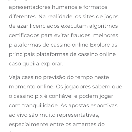
apresentadores humanos e formatos
diferentes. Na realidade, os sites de jogos
de azar licenciados executam algoritmos
certificados para evitar fraudes. melhores
plataformas de cassino online Explore as
principais plataformas de cassino online
caso queira explorar.
Veja cassino previsão do tempo neste
momento online. Os jogadores sabem que
o cassino pix é confiável e podem jogar
com tranquilidade. As apostas esportivas
ao vivo são muito representativas,
especialmente entre os amantes do