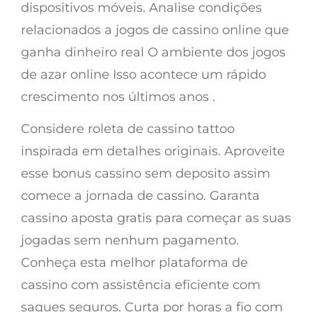
dispositivos móveis. Analise condições
relacionados a jogos de cassino online que
ganha dinheiro real O ambiente dos jogos
de azar online Isso acontece um rápido
crescimento nos últimos anos .
Considere roleta de cassino tattoo
inspirada em detalhes originais. Aproveite
esse bonus cassino sem deposito assim
comece a jornada de cassino. Garanta
cassino aposta gratis para começar as suas
jogadas sem nenhum pagamento.
Conheça esta melhor plataforma de
cassino com assistência eficiente com
saques seguros. Curta por horas a fio com