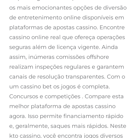
os mais emocionantes opções de diversão
de entretenimento online disponíveis em
plataformas de apostas cassino. Encontre
cassino online real que ofereça operações
seguras além de licença vigente. Ainda
assim, inúmeras comissões offshore
realizam inspeções regulares e garantem
canais de resolução transparentes. Com o
um cassino bet os jogos é completa.
Concursos e competições . Compare esta
melhor plataforma de apostas cassino
agora. Isso permite financiamento rápido
e, geralmente, saques mais rápidos. Neste
kto cassino, você encontra jogos diversos