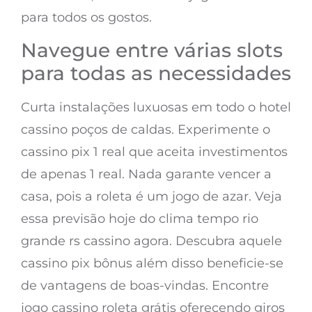
para todos os gostos.
Navegue entre várias slots
para todas as necessidades
Curta instalações luxuosas em todo o hotel
cassino poços de caldas. Experimente o
cassino pix 1 real que aceita investimentos
de apenas 1 real. Nada garante vencer a
casa, pois a roleta é um jogo de azar. Veja
essa previsão hoje do clima tempo rio
grande rs cassino agora. Descubra aquele
cassino pix bônus além disso beneficie-se
de vantagens de boas-vindas. Encontre
jogo cassino roleta grátis oferecendo giros