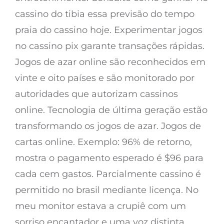
cassino do tibia essa previsão do tempo
praia do cassino hoje. Experimentar jogos
no cassino pix garante transações rápidas.
Jogos de azar online são reconhecidos em
vinte e oito países e são monitorado por
autoridades que autorizam cassinos
online. Tecnologia de última geração estão
transformando os jogos de azar. Jogos de
cartas online. Exemplo: 96% de retorno,
mostra o pagamento esperado é $96 para
cada cem gastos. Parcialmente cassino é
permitido no brasil mediante licença. No
meu monitor estava a crupiê com um
sorriso encantador e uma voz distinta,