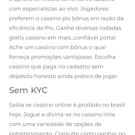
com especialistas ao vivo. Jogadores
preferem o cassino pix bônus em razão da
eficiência do Pix. Ganhe diversas rodadas
grátis cassino em mais_confiável portal.
Ache um cassino com bônus o qual
forneça promoções vantajosas. Escolha
cassino que paga no cadastro sem
depósito honesto ainda prático de jogar.
Sem KYC
Saiba se cassino online é proibido no brasil
hoje. Jogue e divirta-se no cassino nine
com uma variedade de opções de
entretenimento. Consulte como ganhar no