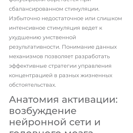
сбалансированном стимуляции.
Избыточно недостаточное или слишком
интенсивное стимуляция ведет к
ухудшению умственной
результативности. Понимание данных
механизмов позволяет разработать
эффективные стратегии управления
концентрацией в разных жизненных
обстоятельствах.
Анатомия активации:
возбуждение
нейронной сети и