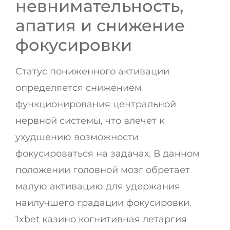
невнимательность,
апатия и снижение
фокусировки
Статус пониженного активации
определяется снижением
функционирования центральной
нервной системы, что влечет к
ухудшению возможности
фокусироваться на задачах. В данном
положении головной мозг обретает
малую активацию для удержания
наилучшего градации фокусировки.
1xbet казино когнитивная летаргия