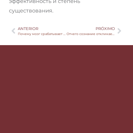
эффективность и степень
существования.
ANTERIOR
PRÓXIMO
Почему мозг срабатывает резче на эпизодические явления
Отчего сознание откликается резче в ответ на эпизодические события