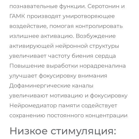
познавательные функции. Серотонин и
ГАМК производят умиротворяющее
воздействие, помогая контролировать
излишнее активацию. Возбуждение
активирующей нейронной структуры
увеличивает частоту биения сердца
Повышение выработки норадреналина
улучшает фокусировку внимания
Дофаминергические каналы
увеличивают мотивацию и фокусировку
Нейромедиатор памяти содействует
сохранению постоянного концентрации
Низкое стимуляция: