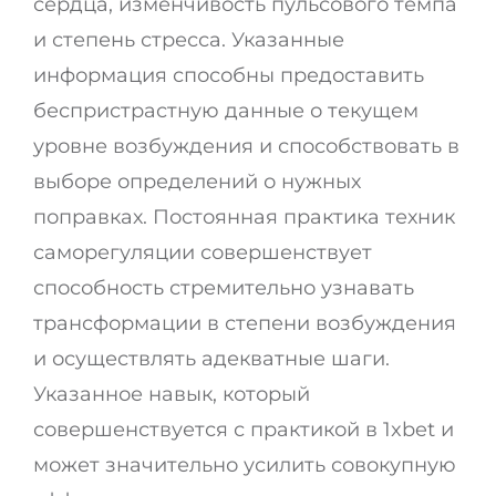
сердца, изменчивость пульсового темпа
и степень стресса. Указанные
информация способны предоставить
беспристрастную данные о текущем
уровне возбуждения и способствовать в
выборе определений о нужных
поправках. Постоянная практика техник
саморегуляции совершенствует
способность стремительно узнавать
трансформации в степени возбуждения
и осуществлять адекватные шаги.
Указанное навык, который
совершенствуется с практикой в 1xbet и
может значительно усилить совокупную