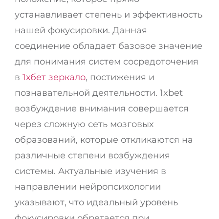
устанавливает степень и эффективность
нашей фокусировки. Данная
соединение обладает базовое значение
для понимания систем сосредоточения
в
1хбет зеркало
, постижения и
познавательной деятельности. 1xbet
возбуждение внимания совершается
через сложную сеть мозговых
образований, которые откликаются на
различные степени возбуждения
системы. Актуальные изучения в
направлении нейропсихологии
указывают, что идеальный уровень
фокусировки обретается при