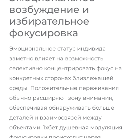
возбуждение и
избирательное
фокусировка
Эмоциональное статус индивида
заметно влияет на возможность
селективно концентрировать фокус на
конкретных сторонах близлежащей
среды. Положительные переживания
обычно расширяют зону внимания,
обеспечивая обнаруживать больше
деталей и взаимосвязей между
объектами. 1хбет душевная модуляция
фокусировки происходит через