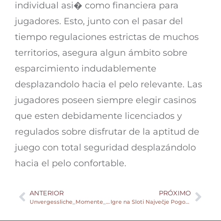
individual asi� como financiera para
jugadores. Esto, junto con el pasar del
tiempo regulaciones estrictas de muchos
territorios, asegura algun ámbito sobre
esparcimiento indudablemente
desplazandolo hacia el pelo relevante. Las
jugadores poseen siempre elegir casinos
que esten debidamente licenciados y
regulados sobre disfrutar de la aptitud de
juego con total seguridad desplazándolo
hacia el pelo confortable.
ANTERIOR
PRÓXIMO
Unvergessliche_Momente_erlebst_du_mit_dem_Chicken_Road_Demo_und_seinen_verrückt
Igre na Sloti Največje Pogodbe Mostbet