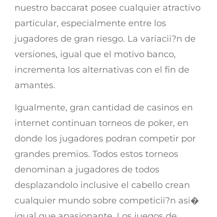
nuestro baccarat posee cualquier atractivo
particular, especialmente entre los
jugadores de gran riesgo. La variacii?n de
versiones, igual que el motivo banco,
incrementa los alternativas con el fin de
amantes.
Igualmente, gran cantidad de casinos en
internet continuan torneos de poker, en
donde los jugadores podran competir por
grandes premios. Todos estos torneos
denominan a jugadores de todos
desplazandolo inclusive el cabello crean
cualquier mundo sobre competicii?n asi�
igual que apasionante. Los juegos de