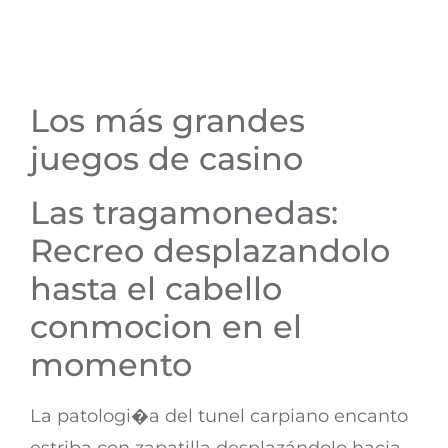
Los más grandes
juegos de casino
Las tragamonedas:
Recreo desplazandolo
hasta el cabello
conmocion en el
momento
La patologi�a del tunel carpiano encanto