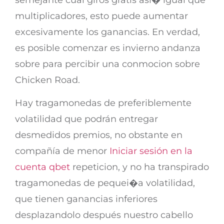
semejante cual giros gratis asi� igual que
multiplicadores, esto puede aumentar
excesivamente los ganancias. En verdad,
es posible comenzar es invierno andanza
sobre para percibir una conmocion sobre
Chicken Road.
Hay tragamonedas de preferiblemente
volatilidad que podrán entregar
desmedidos premios, no obstante en
compañía de menor
Iniciar sesión en la
cuenta qbet
repeticion, y no ha transpirado
tragamonedas de pequei�a volatilidad,
que tienen ganancias inferiores
desplazandolo después nuestro cabello