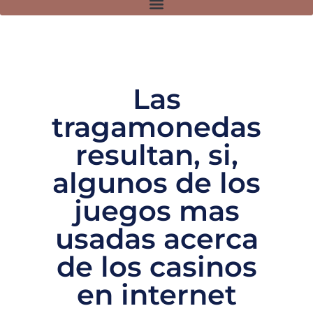
Las
tragamonedas
resultan, si,
algunos de los
juegos mas
usadas acerca
de los casinos
en internet