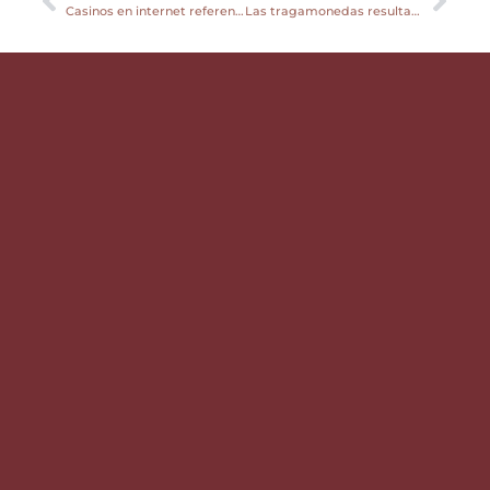
Casinos en internet referente a compania sobre dinero eficaz sobre Chile: Asi los valoramos
Las tragamonedas resultan, si, algunos de los juegos mas usadas acerca de los casinos en internet