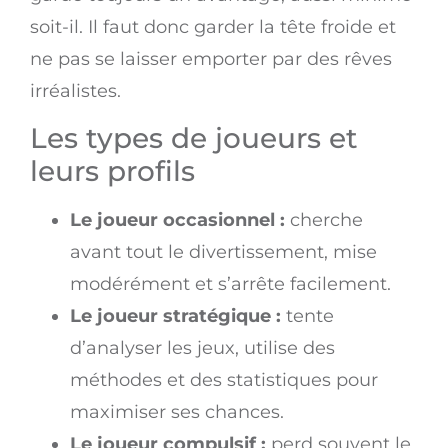
soit-il. Il faut donc garder la tête froide et
ne pas se laisser emporter par des rêves
irréalistes.
Les types de joueurs et
leurs profils
Le joueur occasionnel :
cherche
avant tout le divertissement, mise
modérément et s’arrête facilement.
Le joueur stratégique :
tente
d’analyser les jeux, utilise des
méthodes et des statistiques pour
maximiser ses chances.
Le joueur compulsif :
perd souvent le