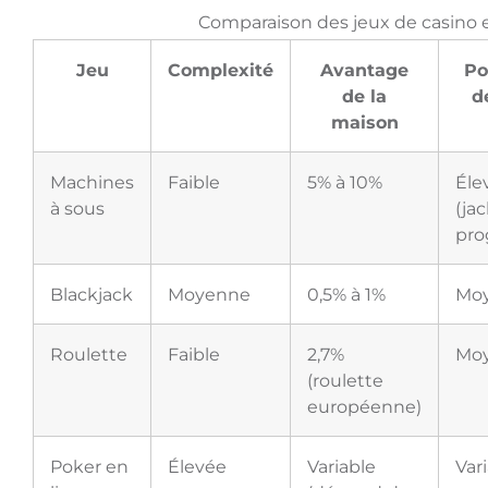
Comparaison des jeux de casino 
Jeu
Complexité
Avantage
Po
de la
d
maison
Machines
Faible
5% à 10%
Éle
à sous
(ja
pro
Blackjack
Moyenne
0,5% à 1%
Mo
Roulette
Faible
2,7%
Mo
(roulette
européenne)
Poker en
Élevée
Variable
Var