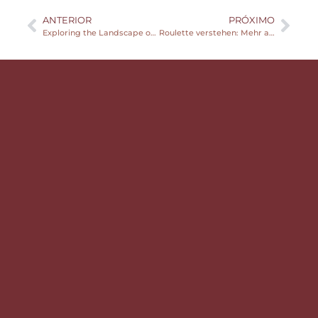
ANTERIOR
PRÓXIMO
Exploring the Landscape of Online Casinos: A Closer Look at Winner Casino
Roulette verstehen: Mehr als nur Glück und Zahlen