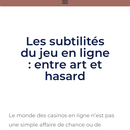
Les subtilités
du jeu en ligne
: entre art et
hasard
Le monde des casinos en ligne n’est pas
une simple affaire de chance ou de