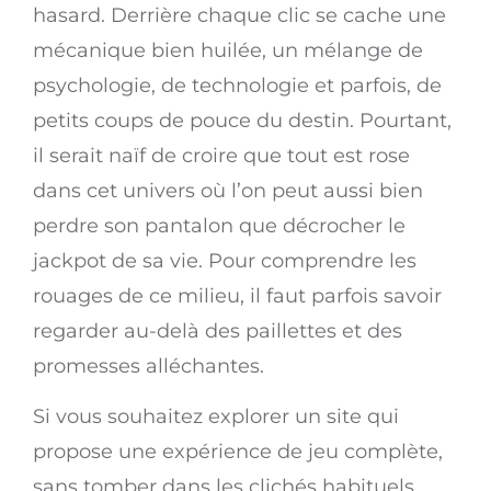
hasard. Derrière chaque clic se cache une
mécanique bien huilée, un mélange de
psychologie, de technologie et parfois, de
petits coups de pouce du destin. Pourtant,
il serait naïf de croire que tout est rose
dans cet univers où l’on peut aussi bien
perdre son pantalon que décrocher le
jackpot de sa vie. Pour comprendre les
rouages de ce milieu, il faut parfois savoir
regarder au-delà des paillettes et des
promesses alléchantes.
Si vous souhaitez explorer un site qui
propose une expérience de jeu complète,
sans tomber dans les clichés habituels,