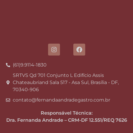
(61)9.9114-1830
SRTVS Qd 701 Conjunto L Edifício Assis
Chateaubriand Sala 517 - Asa Sul, Brasília - DF,
70340-906
contato@fernandaandradegastro.com.br
Responsável Técnica:
Dra. Fernanda Andrade – CRM-DF 12.551/REQ 7626