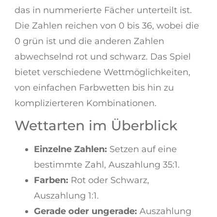
das in nummerierte Fächer unterteilt ist.
Die Zahlen reichen von 0 bis 36, wobei die
0 grün ist und die anderen Zahlen
abwechselnd rot und schwarz. Das Spiel
bietet verschiedene Wettmöglichkeiten,
von einfachen Farbwetten bis hin zu
komplizierteren Kombinationen.
Wettarten im Überblick
Einzelne Zahlen:
Setzen auf eine
bestimmte Zahl, Auszahlung 35:1.
Farben:
Rot oder Schwarz,
Auszahlung 1:1.
Gerade oder ungerade:
Auszahlung