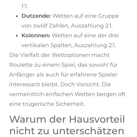
1:1.
Dutzende:
Wetten auf eine Gruppe
von zwölf Zahlen, Auszahlung 2:1.
Kolonnen:
Wetten auf eine der drei
vertikalen Spalten, Auszahlung 2:1.
Die Vielfalt der Wettoptionen macht
Roulette zu einem Spiel, das sowohl für
Anfänger als auch für erfahrene Spieler
interessant bleibt. Doch Vorsicht: Die
vermeintlich einfachen Wetten bergen oft
eine trügerische Sicherheit.
Warum der Hausvorteil
nicht zu unterschätzen