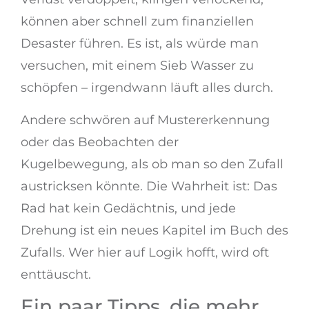
können aber schnell zum finanziellen
Desaster führen. Es ist, als würde man
versuchen, mit einem Sieb Wasser zu
schöpfen – irgendwann läuft alles durch.
Andere schwören auf Mustererkennung
oder das Beobachten der
Kugelbewegung, als ob man so den Zufall
austricksen könnte. Die Wahrheit ist: Das
Rad hat kein Gedächtnis, und jede
Drehung ist ein neues Kapitel im Buch des
Zufalls. Wer hier auf Logik hofft, wird oft
enttäuscht.
Ein paar Tipps, die mehr