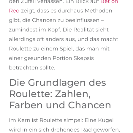
den Zufall verlassen. Ein Blick auf
Bet on
Red
zeigt, dass es durchaus Methoden
gibt, die Chancen zu beeinflussen –
zumindest im Kopf. Die Realität sieht
allerdings oft anders aus, und das macht
Roulette zu einem Spiel, das man mit
einer gesunden Portion Skepsis
betrachten sollte.
Die Grundlagen des
Roulette: Zahlen,
Farben und Chancen
Im Kern ist Roulette simpel: Eine Kugel
wird in ein sich drehendes Rad geworfen,