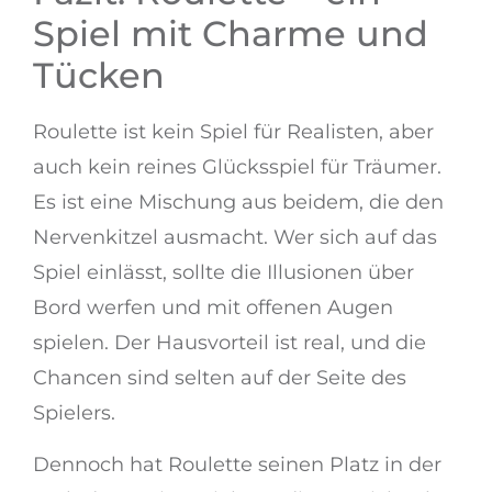
Spiel mit Charme und
Tücken
Roulette ist kein Spiel für Realisten, aber
auch kein reines Glücksspiel für Träumer.
Es ist eine Mischung aus beidem, die den
Nervenkitzel ausmacht. Wer sich auf das
Spiel einlässt, sollte die Illusionen über
Bord werfen und mit offenen Augen
spielen. Der Hausvorteil ist real, und die
Chancen sind selten auf der Seite des
Spielers.
Dennoch hat Roulette seinen Platz in der