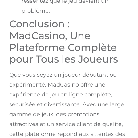
ressentez que le jeu devient un
problème.
Conclusion :
MadCasino, Une
Plateforme Complète
pour Tous les Joueurs
Que vous soyez un joueur débutant ou
expérimenté, MadCasino offre une
expérience de jeu en ligne complète,
sécurisée et divertissante. Avec une large
gamme de jeux, des promotions
attractives et un service client de qualité,
cette plateforme répond aux attentes des