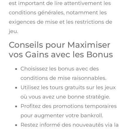
est important de lire attentivement les
conditions générales, notamment les
exigences de mise et les restrictions de
jeu.
Conseils pour Maximiser
vos Gains avec les Bonus
Choisissez les bonus avec des
conditions de mise raisonnables.
Utilisez les tours gratuits sur les jeux
où vous avez une bonne stratégie.
Profitez des promotions temporaires
pour augmenter votre bankroll.
Restez informé des nouveautés via la