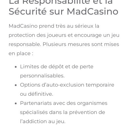
La Responsabilité et la
Sécurité sur MadCasino
MadCasino prend très au sérieux la
protection des joueurs et encourage un jeu
responsable. Plusieurs mesures sont mises
en place :
Limites de dépôt et de perte
personnalisables.
Options d’auto-exclusion temporaire
ou définitive.
Partenariats avec des organismes
spécialisés dans la prévention de
l’addiction au jeu.