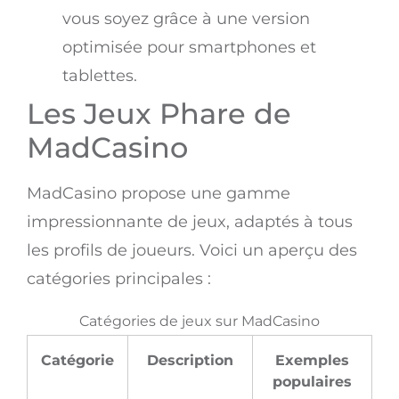
vous soyez grâce à une version
optimisée pour smartphones et
tablettes.
Les Jeux Phare de
MadCasino
MadCasino propose une gamme
impressionnante de jeux, adaptés à tous
les profils de joueurs. Voici un aperçu des
catégories principales :
Catégories de jeux sur MadCasino
Catégorie
Description
Exemples
populaires