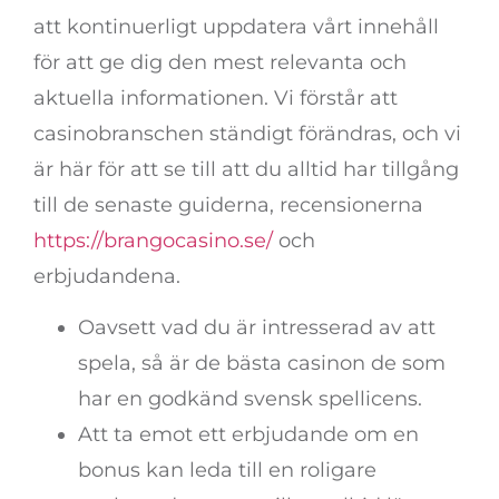
att kontinuerligt uppdatera vårt innehåll
för att ge dig den mest relevanta och
aktuella informationen. Vi förstår att
casinobranschen ständigt förändras, och vi
är här för att se till att du alltid har tillgång
till de senaste guiderna, recensionerna
https://brangocasino.se/
och
erbjudandena.
Oavsett vad du är intresserad av att
spela, så är de bästa casinon de som
har en godkänd svensk spellicens.
Att ta emot ett erbjudande om en
bonus kan leda till en roligare