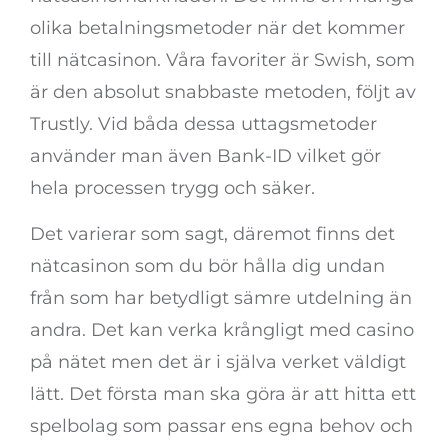
olika betalningsmetoder när det kommer
till nätcasinon. Våra favoriter är Swish, som
är den absolut snabbaste metoden, följt av
Trustly. Vid båda dessa uttagsmetoder
använder man även Bank-ID vilket gör
hela processen trygg och säker.
Det varierar som sagt, däremot finns det
nätcasinon som du bör hålla dig undan
från som har betydligt sämre utdelning än
andra. Det kan verka krångligt med casino
på nätet men det är i själva verket väldigt
lätt. Det första man ska göra är att hitta ett
spelbolag som passar ens egna behov och