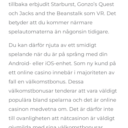
tillbaka erbjudit Starburst, Gonzo’s Quest
och Jacks and the Beanstalk som VR. Det
betyder att du kommer närmare
spelautomaterna än någonsin tidigare.
Du kan därför njuta av ett smidigt
spelande när du är på språng med din
Android- eller iOS-enhet. Som ny kund på
ett online casino innebär i majoriteten av
fall en välkomstbonus. Dessa
välkomstbonusar tenderar att vara väldigt
populära bland spelarna och det är online
casinon medvetna om. Det är därför inte
till ovanligheten att nätcasinon är väldigt
givmilda med sina välkomstbonusar.