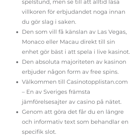
spelstund, men se till att alltid läsa
villkoren för erbjudandet noga innan
du gör slag i saken.
Den som vill få känslan av Las Vegas,
Monaco eller Macau direkt till sin
enhet gör bäst i att spela i live kasinot.
Den absoluta majoriteten av kasinon
erbjuder någon form av free spins.
Välkommen till Casinotopplistan.com
– En av Sveriges främsta
jämförelsesajter av casino på nätet.
Genom att göra det får du en längre
och informativ text som behandlar en
specifik slot.