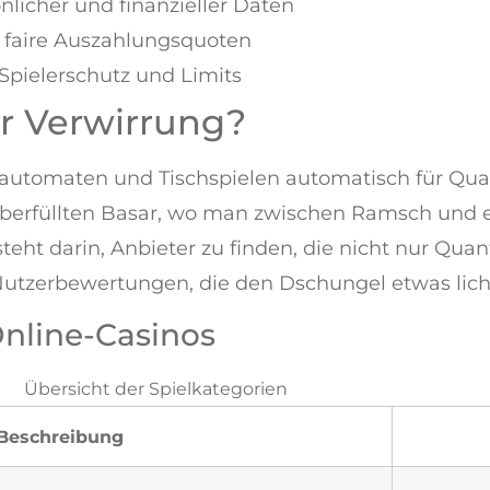
nlicher und finanzieller Daten
 faire Auszahlungsquoten
Spielerschutz und Limits
er Verwirrung?
lautomaten und Tischspielen automatisch für Qualit
überfüllten Basar, wo man zwischen Ramsch und 
ht darin, Anbieter zu finden, die nicht nur Quant
d Nutzerbewertungen, die den Dschungel etwas lich
Online-Casinos
Übersicht der Spielkategorien
Beschreibung