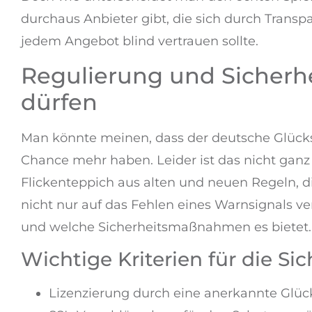
durchaus Anbieter gibt, die sich durch Trans
jedem Angebot blind vertrauen sollte.
Regulierung und Sicherhe
dürfen
Man könnte meinen, dass der deutsche Glückss
Chance mehr haben. Leider ist das nicht ganz 
Flickenteppich aus alten und neuen Regeln, die
nicht nur auf das Fehlen eines Warnsignals ve
und welche Sicherheitsmaßnahmen es bietet.
Wichtige Kriterien für die Si
Lizenzierung durch eine anerkannte Glücks