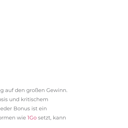
ung auf den großen Gewinn.
psis und kritischem
jeder Bonus ist ein
formen wie
1Go
setzt, kann