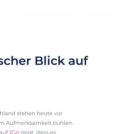
m
Nossos Pacientes
Contato
scher Blick auf
chland stehen heute vor
 um Aufmerksamkeit buhlen.
 auf
1Go
zeigt, dass es