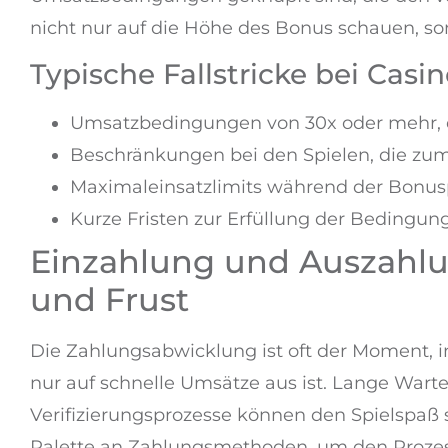
nicht nur auf die Höhe des Bonus schauen, s
Typische Fallstricke bei Casi
Umsatzbedingungen von 30x oder mehr, di
Beschränkungen bei den Spielen, die zu
Maximaleinsatzlimits während der Bonu
Kurze Fristen zur Erfüllung der Bedingun
Einzahlung und Auszahlu
und Frust
Die Zahlungsabwicklung ist oft der Moment, in
nur auf schnelle Umsätze aus ist. Lange Wart
Verifizierungsprozesse können den Spielspaß 
Palette an Zahlungsmethoden, um den Prozess