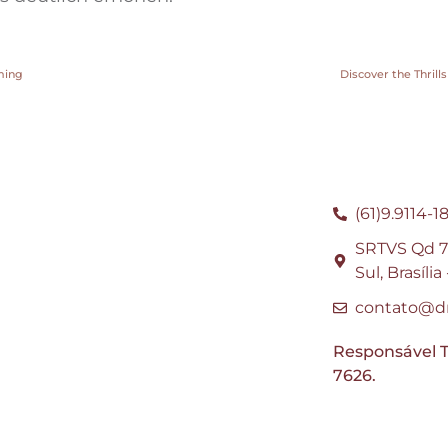
ming
Discover the Thrill
(61)9.9114-1
SRTVS Qd 70
Sul, Brasíli
contato@dr
Responsável T
7626.