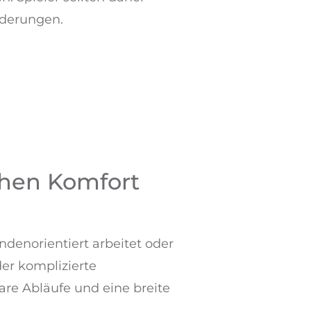
rderungen.
chen Komfort
ndenorientiert arbeitet oder
er komplizierte
lare Abläufe und eine breite