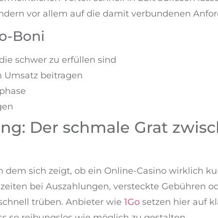
ondern vor allem auf die damit verbundenen Anfo
no-Boni
e schwer zu erfüllen sind
m Umsatz beitragen
sphase
gen
ng: Der schmale Grat zwis
 dem sich zeigt, ob ein Online-Casino wirklich ku
ezeiten bei Auszahlungen, versteckte Gebühren od
schnell trüben. Anbieter wie
1Go
setzen hier auf k
 so reibungslos wie möglich zu gestalten.