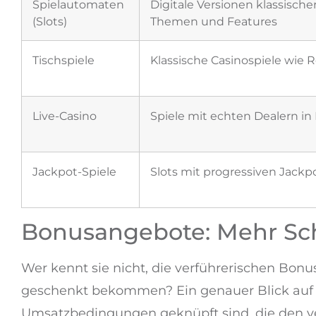
Spielautomaten
Digitale Versionen klassisch
(Slots)
Themen und Features
Tischspiele
Klassische Casinospiele wie R
Live-Casino
Spiele mit echten Dealern in
Jackpot-Spiele
Slots mit progressiven Jackpo
Bonusangebote: Mehr Sch
Wer kennt sie nicht, die verführerischen Bo
geschenkt bekommen? Ein genauer Blick auf d
Umsatzbedingungen geknüpft sind, die den verm