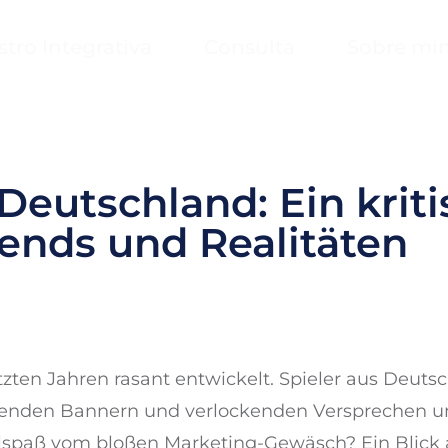
stro Integrativa
Consulta
Sobre mi
Deutschland: Ein kriti
ends und Realitäten
etzten Jahren rasant entwickelt. Spieler aus Deuts
blinkenden Bannern und verlockenden Versprechen
lspaß vom bloßen Marketing-Gewäsch? Ein Blick