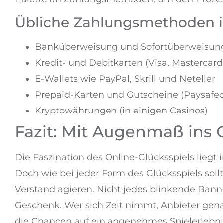
Übliche Zahlungsmethoden i
Banküberweisung und Sofortüberweisun
Kredit- und Debitkarten (Visa, Mastercard
E-Wallets wie PayPal, Skrill und Neteller
Prepaid-Karten und Gutscheine (Paysafec
Kryptowährungen (in einigen Casinos)
Fazit: Mit Augenmaß ins 
Die Faszination des Online-Glücksspiels lieg
Doch wie bei jeder Form des Glücksspiels sol
Verstand agieren. Nicht jedes blinkende Banner
Geschenk. Wer sich Zeit nimmt, Anbieter gen
die Chancen auf ein angenehmes Spielerlebni