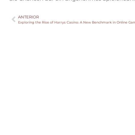
ANTERIOR
Exploring the Rise of Harrys Casino: A New Benchmark in Online Ga