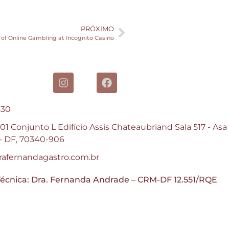
PRÓXIMO
s of Online Gambling at Incognito Casino
830
1 Conjunto L Edifício Assis Chateaubriand Sala 517 - Asa
a - DF, 70340-906
afernandagastro.com.br
écnica: Dra. Fernanda Andrade – CRM-DF 12.551/RQE