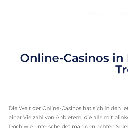
Inicio
Ga
Online-Casinos in 
Tr
Die Welt der Online-Casinos hat sich in den l
einer Vielzahl von Anbietern, die alle mit 
Doch wie unterscheidet man den echten Spie