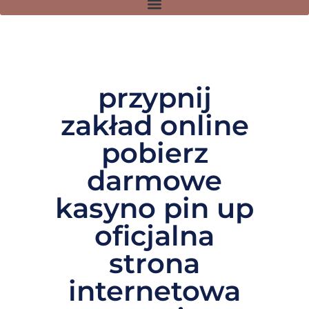
przypnij
zakład online
pobierz
darmowe
kasyno pin up
oficjalna
strona
internetowa