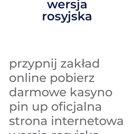
wersja
rosyjska
przypnij zakład
online pobierz
darmowe kasyno
pin up oficjalna
strona internetowa