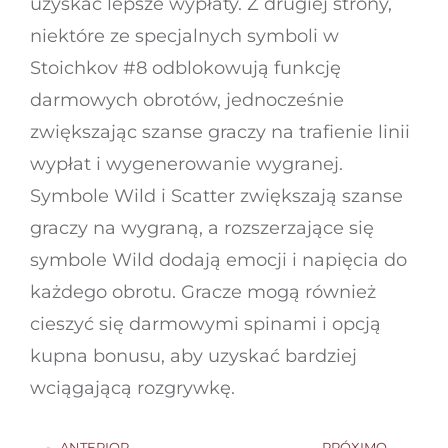
uzyskać lepsze wypłaty. Z drugiej strony,
niektóre ze specjalnych symboli w
Stoichkov #8 odblokowują funkcję
darmowych obrotów, jednocześnie
zwiększając szanse graczy na trafienie linii
wypłat i wygenerowanie wygranej.
Symbole Wild i Scatter zwiększają szanse
graczy na wygraną, a rozszerzające się
symbole Wild dodają emocji i napięcia do
każdego obrotu. Gracze mogą również
cieszyć się darmowymi spinami i opcją
kupna bonusu, aby uzyskać bardziej
wciągającą rozgrywkę.
ANTERIOR
PRÓXIMO