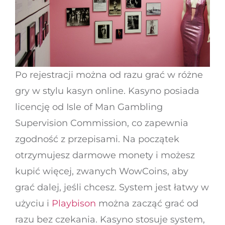
Po rejestracji można od razu grać w różne
gry w stylu kasyn online. Kasyno posiada
licencję od Isle of Man Gambling
Supervision Commission, co zapewnia
zgodność z przepisami. Na początek
otrzymujesz darmowe monety i możesz
kupić więcej, zwanych WowCoins, aby
grać dalej, jeśli chcesz. System jest łatwy w
użyciu i
Playbison
można zacząć grać od
razu bez czekania. Kasyno stosuje system,