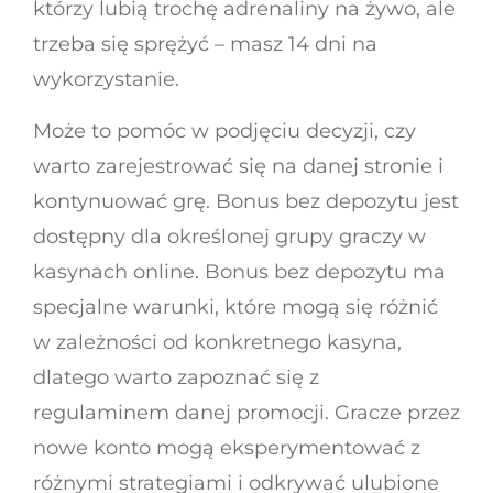
którzy lubią trochę adrenaliny na żywo, ale
trzeba się sprężyć – masz 14 dni na
wykorzystanie.
Może to pomóc w podjęciu decyzji, czy
warto zarejestrować się na danej stronie i
kontynuować grę. Bonus bez depozytu jest
dostępny dla określonej grupy graczy w
kasynach online. Bonus bez depozytu ma
specjalne warunki, które mogą się różnić
w zależności od konkretnego kasyna,
dlatego warto zapoznać się z
regulaminem danej promocji. Gracze przez
nowe konto mogą eksperymentować z
różnymi strategiami i odkrywać ulubione