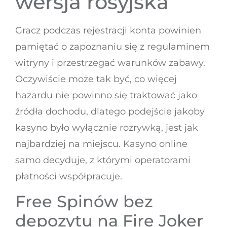
wersja rosyjska
Gracz podczas rejestracji konta powinien
pamiętać o zapoznaniu się z regulaminem
witryny i przestrzegać warunków zabawy.
Oczywiście może tak być, co więcej
hazardu nie powinno się traktować jako
źródła dochodu, dlatego podejście jakoby
kasyno było wyłącznie rozrywką, jest jak
najbardziej na miejscu. Kasyno online
samo decyduje, z którymi operatorami
płatności współpracuje.
Free Spinów bez
depozytu na Fire Joker