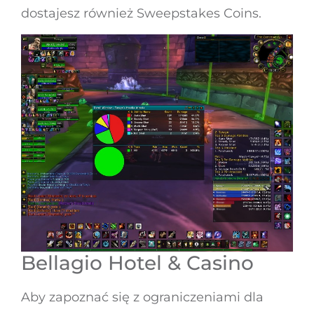
dostajesz również Sweepstakes Coins.
Bellagio Hotel & Casino
Aby zapoznać się z ograniczeniami dla