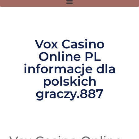
Vox Casino
Online PL
informacje dla
polskich
graczy.887