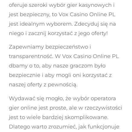
oferuje szeroki wybór gier kasynowych i
jest bezpieczny, to Vox Casino Online PL
jest idealnym wyborem. Zdecyduj się na
niego i zacznij korzystać z jego oferty!
Zapewniamy bezpieczeństwo i
transparentność. W Vox Casino Online PL
dbamy o to, aby nasze graczom było
bezpiecznie i aby mogli oni korzystać z
naszej oferty z pewnością.
Wydawać się mogło, że wybór operatora
gier online jest proste, ale w rzeczywistości
jest to wiele bardziej skomplikowane.
Dlatego warto zrozumieć, jak funkcjonuje