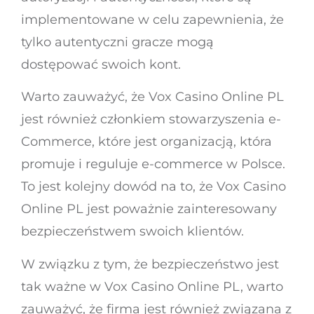
implementowane w celu zapewnienia, że
tylko autentyczni gracze mogą
dostępować swoich kont.
Warto zauważyć, że Vox Casino Online PL
jest również członkiem stowarzyszenia e-
Commerce, które jest organizacją, która
promuje i reguluje e-commerce w Polsce.
To jest kolejny dowód na to, że Vox Casino
Online PL jest poważnie zainteresowany
bezpieczeństwem swoich klientów.
W związku z tym, że bezpieczeństwo jest
tak ważne w Vox Casino Online PL, warto
zauważyć, że firma jest również związana z