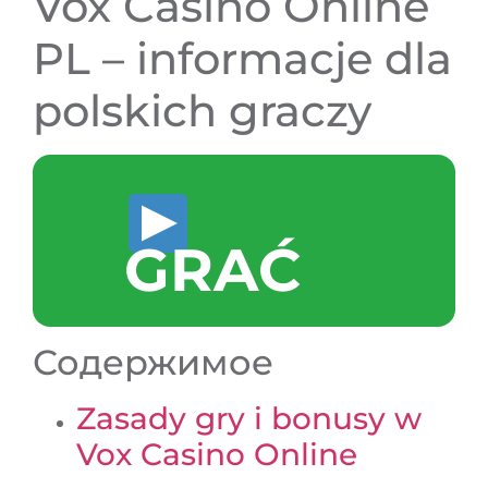
Vox Casino Online
PL – informacje dla
polskich graczy
GRAĆ
Содержимое
Zasady gry i bonusy w
Vox Casino Online