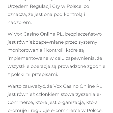
Urzędem Regulacji Gry w Polsce, co
oznacza, że jest ona pod kontrolą i
nadzorem.
W Vox Casino Online PL, bezpieczeństwo
jest również zapewniane przez systemy
monitorowania i kontroli, które są
implementowane w celu zapewnienia, że
wszystkie operacje są prowadzone zgodnie
z polskimi przepisami.
Warto zauważyć, że Vox Casino Online PL
jest również członkiem stowarzyszenia e-
Commerce, które jest organizacją, która
promuje i reguluje e-commerce w Polsce.